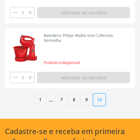
Adicionar ao carrinho
Batedeira Philips Walita Viva Collection
Vermelha
Produto indisponível
Adicionar ao carrinho
...
1
7
8
9
10
Cadastre-se
e receba em primeira