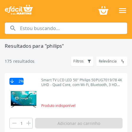
Resultados para "
philips
"
175
resultados
Filtros
Relevância
Smart TV LCD LED 50" Philips 50PUG7019/78 4K
2
%
UHD - Quad Core, com Wi-Fi, Bluetooth, 3 HDMI,
2 USB
Produto indisponível
Adicionar ao carrinho