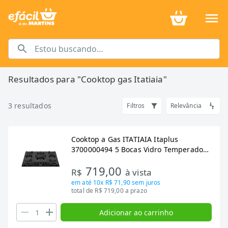
Resultados para "
Cooktop gas Itatiaia
"
3
resultados
Filtros
Relevância
Cooktop a Gas ITATIAIA Itaplus
3700000494 5 Bocas Vidro Temperado
Tripla Chama Preto Bivolt
719,00
R$
à vista
em até
10x R$ 71,90
sem juros
total de R$ 719,00 a prazo
Adicionar ao carrinho