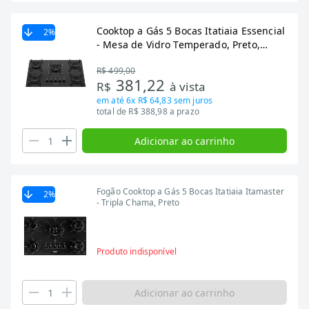
Cooktop a Gás 5 Bocas Itatiaia Essencial
2
%
- Mesa de Vidro Temperado, Preto,
Bivolt
R$ 499,00
381,22
R$
à vista
em até
6x R$ 64,83
sem juros
total de R$ 388,98 a prazo
Adicionar ao carrinho
Fogão Cooktop a Gás 5 Bocas Itatiaia Itamaster
2
%
- Tripla Chama, Preto
Produto indisponível
Adicionar ao carrinho