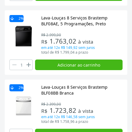
Lava-Louças 8 Serviços Brastemp
2
%
BLF08AE, 5 Programações, Preto
R$ 2.999,00
1.763,02
R$
à vista
em até
12x R$ 149,92
sem juros
total de R$ 1.799,04 a prazo
Adicionar ao carrinho
Lava-Louças 8 Serviços Brastemp
2
%
BLF08BB Branca
R$ 2.399,00
1.723,82
R$
à vista
em até
12x R$ 146,58
sem juros
total de R$ 1.758,96 a prazo