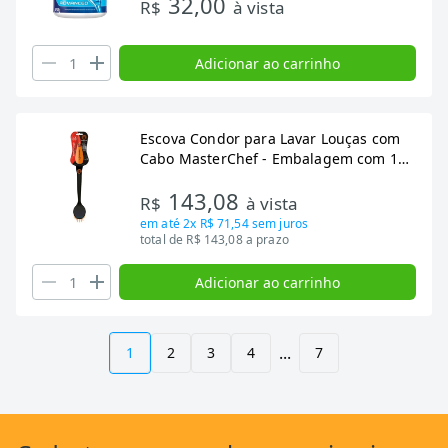
32,00
R$
à vista
Adicionar ao carrinho
Escova Condor para Lavar Louças com
Cabo MasterChef - Embalagem com 12
Unidades
143,08
R$
à vista
em até
2x R$ 71,54
sem juros
total de R$ 143,08 a prazo
Adicionar ao carrinho
...
1
2
3
4
7