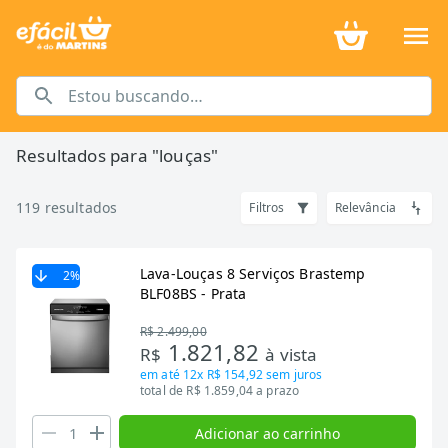
Resultados para "
louças
"
119
resultados
Filtros
Relevância
Lava-Louças 8 Serviços Brastemp
2
%
BLF08BS - Prata
R$ 2.499,00
1.821,82
R$
à vista
em até
12x R$ 154,92
sem juros
total de R$ 1.859,04 a prazo
Adicionar ao carrinho