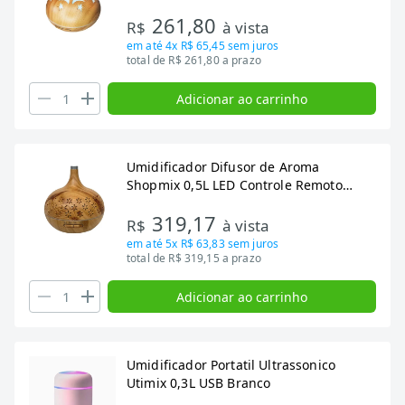
261,80
R$
à vista
em até
4x R$ 65,45
sem juros
total de R$ 261,80 a prazo
Adicionar ao carrinho
Umidificador Difusor de Aroma
Shopmix 0,5L LED Controle Remoto
Marfim Bivolt
319,17
R$
à vista
em até
5x R$ 63,83
sem juros
total de R$ 319,15 a prazo
Adicionar ao carrinho
Umidificador Portatil Ultrassonico
Utimix 0,3L USB Branco