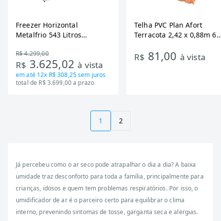
Freezer Horizontal
Telha PVC Plan Afort
Metalfrio 543 Litros
Terracota 2,42 x 0,88m 6
DA550IF - Dupla Ação,
Ondas
81,00
R$ 4.299,00
Tecnologia Inverter, Branco,
R$
à vista
3.625,02
R$
à vista
Bivolt
em até
12x R$ 308,25
sem juros
total de R$ 3.699,00 a prazo
1
2
Já percebeu como o ar seco pode atrapalhar o dia a dia? A baixa
umidade traz desconforto para toda a família, principalmente para
crianças, idosos e quem tem problemas respiratórios. Por isso, o
umidificador de ar é o parceiro certo para equilibrar o clima
interno, prevenindo sintomas de tosse, garganta seca e alergias.