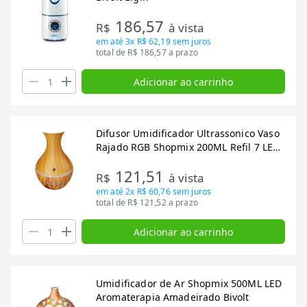
186,57
R$
à vista
em até
3x R$ 62,19
sem juros
total de R$ 186,57 a prazo
Adicionar ao carrinho
Difusor Umidificador Ultrassonico Vaso
Rajado RGB Shopmix 200ML Refil 7 LED
Marfim
121,51
R$
à vista
em até
2x R$ 60,76
sem juros
total de R$ 121,52 a prazo
Adicionar ao carrinho
Umidificador de Ar Shopmix 500ML LED
Aromaterapia Amadeirado Bivolt