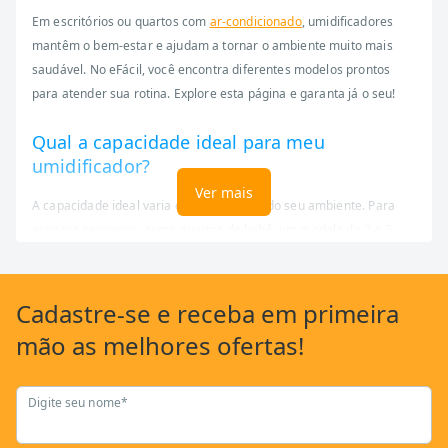
Em escritórios ou quartos com
ar-condicionado
, umidificadores
mantêm o bem-estar e ajudam a tornar o ambiente muito mais
saudável. No eFácil, você encontra diferentes modelos prontos
para atender sua rotina. Explore esta página e garanta já o seu!
Qual a capacidade ideal para meu
umidificador?
Ver mais
A capacidade ideal varia com o tamanho do seu ambiente. Para
espaços pequenos, como quartos de bebê, um modelo de 2 a 3
litros é suficiente. Para ambientes maiores, como salas de estar,
um aparelho com capacidade de
4 litros ou mais garante um
funcionamento contínuo por mais tempo
, sem a necessidade de
Cadastre-se
e receba em primeira
reabastecer com frequência.
mão as
melhores ofertas!
Onde devo posicionar o umidificador?
Digite seu nome*
O ideal é posicionar o umidificador em um local plano, a cerca de
um metro do chão e distante de paredes e móveis para permitir