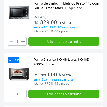
Forno de Embutir Eletrico Preto 44L com
Grill e Timer Atlas U Top 127V
R$ 1.439,00
829,00
R$
à vista
em até
10x R$ 82,90
sem juros
total de R$ 829,00 a prazo
Adicionar ao carrinho
Forno Eletrico HQ 48 Litros HQ48D
5
%
2000W Preto
569,00
R$
à vista
em até
9x R$ 66,55
sem juros
total de R$ 598,95 a prazo
Adicionar ao carrinho