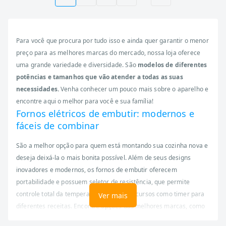
Para você que procura por tudo isso e ainda quer garantir o menor
preço para as melhores marcas do mercado, nossa loja oferece
uma grande variedade e diversidade. São
modelos de diferentes
potências e tamanhos que vão atender a todas as suas
necessidades.
Venha conhecer um pouco mais sobre o aparelho e
encontre aqui o melhor para você e sua família!
Fornos elétricos de embutir: modernos e
fáceis de combinar
São a melhor opção para quem está montando sua cozinha nova e
deseja deixá-la o mais bonita possível. Além de seus designs
inovadores e modernos, os fornos de embutir oferecem
portabilidade e possuem seletor de resistência, que permite
controle total da temperatura, além de recursos como timer para
Ver mais
diferentes receitas. Encontre opções das melhores marcas, como
Brastemp, Philco, Consul, Franke Glass, Fischer Mueller,
dentre