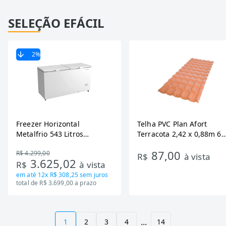
SELEÇÃO EFÁCIL
2
%
Freezer Horizontal
Telha PVC Plan Afort
Metalfrio 543 Litros
Terracota 2,42 x 0,88m 6
DA550IF - Dupla Ação,
Ondas
87,00
R$ 4.299,00
Tecnologia Inverter, Branco,
R$
à vista
3.625,02
R$
à vista
Bivolt
em até
12x R$ 308,25
sem juros
total de R$ 3.699,00 a prazo
...
1
2
3
4
14