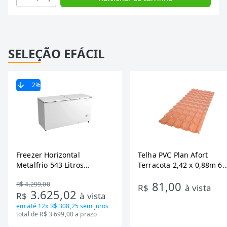
SELEÇÃO EFÁCIL
2
%
Freezer Horizontal
Telha PVC Plan Afort
Metalfrio 543 Litros
Terracota 2,42 x 0,88m 6
DA550IF - Dupla Ação,
Ondas
81,00
R$ 4.299,00
Tecnologia Inverter, Branco,
R$
à vista
3.625,02
R$
à vista
Bivolt
em até
12x R$ 308,25
sem juros
total de R$ 3.699,00 a prazo