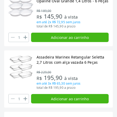
Opaline Oval Grande 1,4 Litros - 6 Peças
R$ 189,00
145,90
R$
à vista
em até
2x R$ 72,95
sem juros
total de R$ 145,90 a prazo
Adicionar ao carrinho
Assadeira Marinex Retangular Seletta
2,7 Litros com alça vazada 6 Peças
R$ 229,00
195,90
R$
à vista
em até
3x R$ 65,30
sem juros
total de R$ 195,90 a prazo
Adicionar ao carrinho