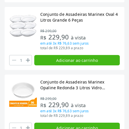
Conjunto de Assadeiras Marinex Oval 4
Litros Grande 6 Peças
R$ 299,00
229,90
R$
à vista
em até
3x R$ 76,63
sem juros
total de R$ 229,89 a prazo
Adicionar ao carrinho
Conjunto de Assadeiras Marinex
Opaline Redonda 3 Litros Vidro
Temperado Branco 6959 - Embalagem
R$ 299,00
com 6 Unidades
229,90
R$
à vista
em até
3x R$ 76,63
sem juros
total de R$ 229,89 a prazo
Adicionar ao carrinho