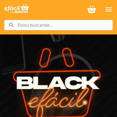
BLACK-FRIDAY | eFácil