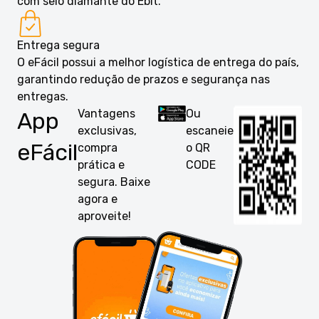
com selo diamante do Ebit.
Entrega segura
O eFácil possui a melhor logística de entrega do país,
garantindo redução de prazos e segurança nas
entregas.
Vantagens
Ou
App
exclusivas,
escaneie
eFácil
compra
o QR
prática e
CODE
segura. Baixe
agora e
aproveite!