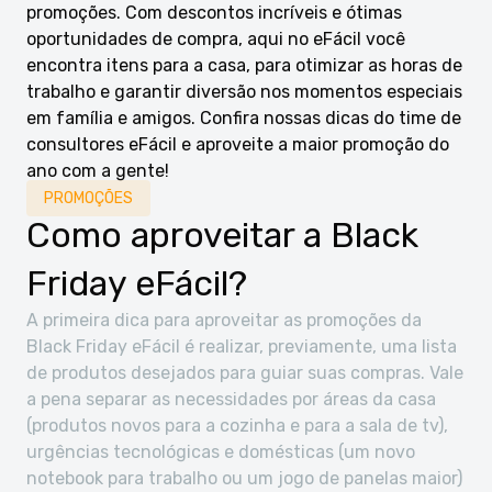
promoções. Com descontos incríveis e ótimas
oportunidades de compra, aqui no eFácil você
encontra itens para a casa, para otimizar as horas de
trabalho e garantir diversão nos momentos especiais
em família e amigos. Confira nossas dicas do time de
consultores eFácil e aproveite a maior promoção do
ano com a gente!
PROMOÇÕES
Como aproveitar a Black
Friday eFácil?
A primeira dica para aproveitar as promoções da
Black Friday eFácil é realizar, previamente, uma lista
de produtos desejados para guiar suas compras. Vale
a pena separar as necessidades por áreas da casa
(produtos novos para a cozinha e para a sala de tv),
urgências tecnológicas e domésticas (um novo
notebook para trabalho ou um jogo de panelas maior)