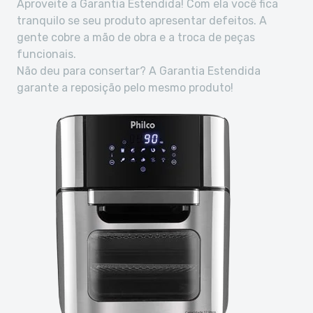
Aproveite a Garantia Estendida! Com ela você fica
tranquilo se seu produto apresentar defeitos. A
gente cobre a mão de obra e a troca de peças
funcionais.
Não deu para consertar? A Garantia Estendida
garante a reposição pelo mesmo produto!