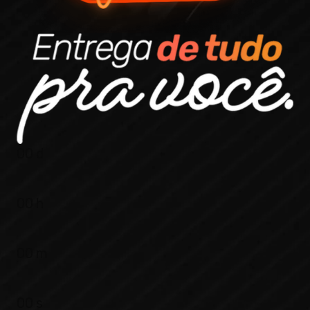
00
d
00
h
00
m
00
s