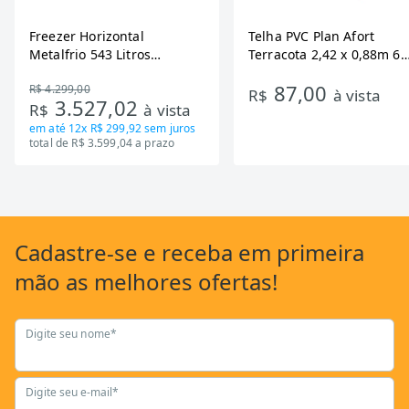
Freezer Horizontal
Telha PVC Plan Afort
Metalfrio 543 Litros
Terracota 2,42 x 0,88m 6
DA550IF - Dupla Ação,
Ondas
87,00
R$ 4.299,00
Tecnologia Inverter, Branco,
R$
à vista
3.527,02
R$
à vista
Bivolt
em até
12x R$ 299,92
sem juros
total de R$ 3.599,04 a prazo
Cadastre-se
e receba em primeira
mão as
melhores ofertas!
Digite seu nome*
Digite seu e-mail*