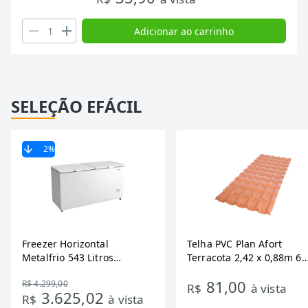
Adicionar ao carrinho
SELEÇÃO EFÁCIL
2
%
Freezer Horizontal
Telha PVC Plan Afort
Metalfrio 543 Litros
Terracota 2,42 x 0,88m 6
DA550IF - Dupla Ação,
Ondas
81,00
R$ 4.299,00
Tecnologia Inverter, Branco,
R$
à vista
3.625,02
R$
à vista
Bivolt