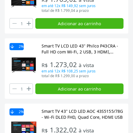
em até
12x R$ 149,92
sem juros
total de R$ 1.799,04 a prazo
Adicionar ao carrinho
Smart TV LCD LED 43" Philco P43CRA -
2
%
Full HD com Wi-Fi, 2 USB, 3 HDMI,
HDR10, Roku TV, 60Hz
1.273,02
R$
à vista
em até
12x R$ 108,25
sem juros
total de R$ 1.299,00 a prazo
Adicionar ao carrinho
Smart TV 43" LCD LED AOC 43S5155/78G
2
%
- Wi-Fi DLED FHD, Quad Core, HDMI USB
1.322,02
R$
à vista