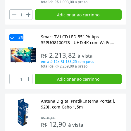
total de R$ 1.093,00 a prazo
Adicionar ao carrinho
Smart TV LCD LED 55" Philips
2
%
55PUG8100/78 - UHD 4K com Wi-Fi,
Dolby Atmos, Quad Core, 3 HDMI, 2
2.213,82
USB, 60 Hz
R$
à vista
em até
12x R$ 188,25
sem juros
total de R$ 2.259,00 a prazo
Adicionar ao carrinho
Antena Digital Pratik Interna Portátil,
920I, com Cabo 1,5m
R$ 30,00
12,90
R$
à vista