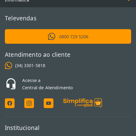
sala?</h2><p>Para escolher o tamanho ideal, meça a distância
entre o sofá e o local da instalação. Para uma televisão 4K,
multiplique a distância em metros por 21 para obter as polegadas
Televendas
sugeridas. Isso garante que você aproveite toda a resolução da
tela sem causar cansaço visual durante o uso.</p>
0800 729 5206
Atendimento ao cliente
(34) 3301-5818
Acesse a
Central de Atendimento
Institucional