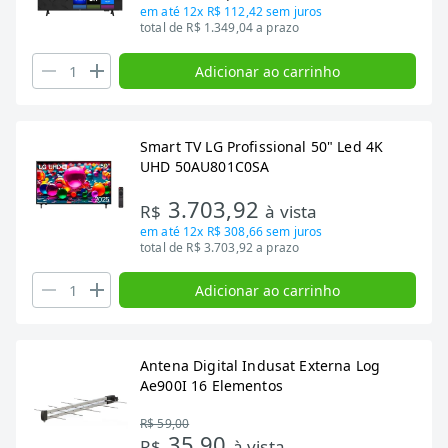
em até
12x R$ 112,42
sem juros
total de R$ 1.349,04 a prazo
Adicionar ao carrinho
Smart TV LG Profissional 50" Led 4K
UHD 50AU801C0SA
3.703,92
R$
à vista
em até
12x R$ 308,66
sem juros
total de R$ 3.703,92 a prazo
Adicionar ao carrinho
Antena Digital Indusat Externa Log
Ae900I 16 Elementos
R$ 59,00
35,90
R$
à vista