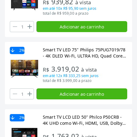
939,82
R$
à vista
em até
10x R$ 95,90
sem juros
total de R$ 959,00 a prazo
Adicionar ao carrinho
Smart TV LED 75" Philips 75PUG7019/78
2
%
- 4K DLED Wi-Fi, ULTRA HD, Quad Core,
HDMI USB
3.919,02
R$
à vista
em até
12x R$ 333,25
sem juros
total de R$ 3.999,00 a prazo
Adicionar ao carrinho
Smart TV LCD LED 50" Philco P50CRB -
2
%
4K UHD como Wi-Fi, HDMI, USB, Dolby
Aúdio, 60Hz
1.763,02
R$
à vista