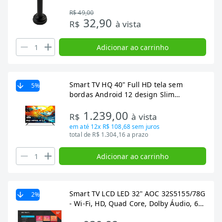
5m
R$ 49,00
32,90
R$
à vista
Adicionar ao carrinho
Smart TV HQ 40" Full HD tela sem
5
%
bordas Android 12 design Slim
HQS40NKHM
1.239,00
R$
à vista
em até
12x R$ 108,68
sem juros
total de R$ 1.304,16 a prazo
Adicionar ao carrinho
Smart TV LCD LED 32" AOC 32S5155/78G
2
%
- Wi-Fi, HD, Quad Core, Dolby Áudio, 60
Hz