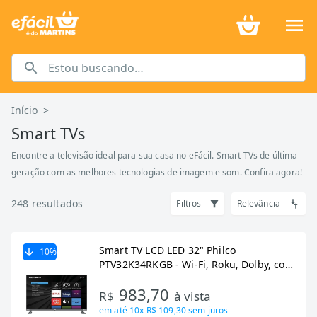
Início
>
Smart TVs
Encontre a televisão ideal para sua casa no eFácil. Smart TVs de última
geração com as melhores tecnologias de imagem e som. Confira agora!
248
resultados
Filtros
Relevância
Smart TV LCD LED 32" Philco
10
%
PTV32K34RKGB - Wi-Fi, Roku, Dolby, com
2 HDMI, 2 USB
983,70
R$
à vista
em até
10x R$ 109,30
sem juros