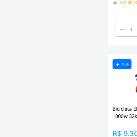
ou
12x de R
10
%
Bicicleta E
1000w 32
- Bivolt, 
R$ 9.3