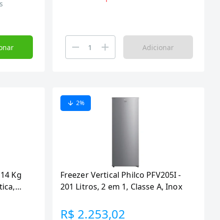
s
onar
Adicionar
2
%
 14 Kg
Freezer Vertical Philco PFV205I -
ica,
201 Litros, 2 em 1, Classe A, Inox
Branca
R$ 2.253,02