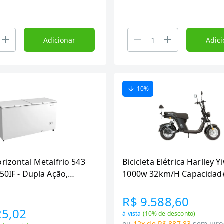
Adicionar
Adici
10
%
rizontal Metalfrio 543
Bicicleta Elétrica Harlley Y
50IF - Dupla Ação,
1000w 32km/H Capacidad
 Inverter, Branco, Bivolt
- Bivolt, Preto
R$ 9.588,60
25,02
à vista
(
10
% de desconto)
ou
12x de R$ 887,83
sem juro