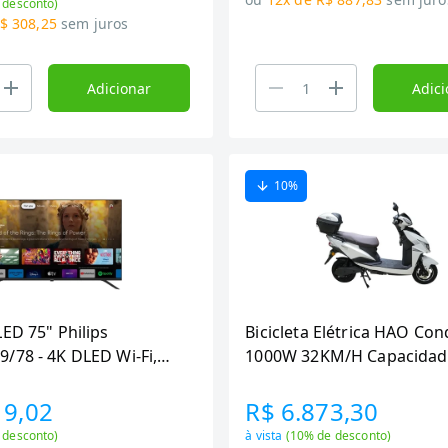
 desconto)
$ 308,25
sem juros
Adicionar
Adici
10
%
ED 75" Philips
Bicicleta Elétrica HAO Co
/78 - 4K DLED Wi-Fi,
1000W 32KM/H Capacidad
 Quad Core, HDMI USB
Branca Bivolt
19,02
R$ 6.873,30
 desconto)
à vista
(
10
% de desconto)