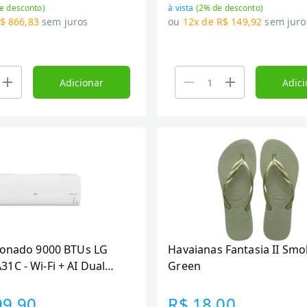
e desconto)
à vista
(
2
% de desconto)
$ 866,83
sem juros
ou
12x de R$ 149,92
sem juro
Adicionar
Adici
ionado 9000 BTUs LG
Havaianas Fantasia II Sm
1C - Wi-Fi + AI Dual
Green
nterno + Externo Voice,
co
99,90
R$ 18,00