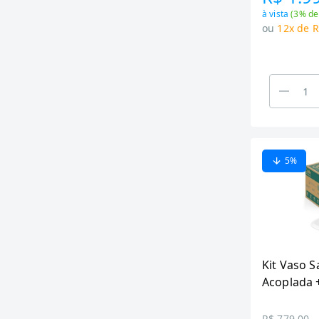
à vista
(
3
% de
ou
12x de R
5
%
Kit Vaso S
Acoplada 
Celite Lik
R$ 779,00