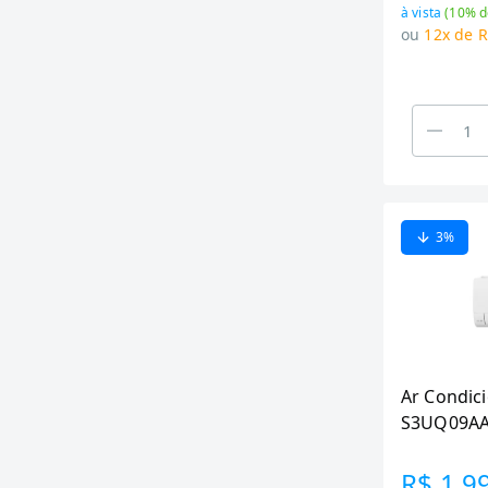
à vista
(
10
% d
ou
12x de R
3
%
Ar Condic
S3UQ09AA3
Inverter I
Frio, Bran
R$ 1.9