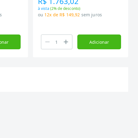
R$ 1.763,02
à vista
(
2
% de desconto)
s
ou
12x de R$ 149,92
sem juros
onar
Adicionar