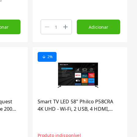
onar
Adicionar
2
%
nquest
Smart TV LED 58" Philco P58CRA
e 200Kg
4K UHD - Wi-Fi, 2 USB, 4 HDMI,
Roku, LCD, 60Hz
Produto indisponível