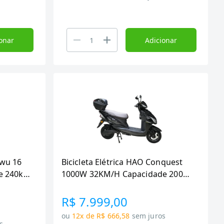
onar
Adicionar
iwu 16
Bicicleta Elétrica HAO Conquest
e 240kg
1000W 32KM/H Capacidade 200
Kg Preta Bivolt
R$ 7.999,00
ou
12x de R$ 666,58
sem juros
s