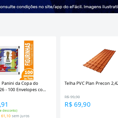
s Panini da Copa do
Telha PVC Plan Precon 2,
6 - 100 Envelopes com
as
R$ 99,90
,91
R$ 69,90
e desconto)
 61,10
sem juros