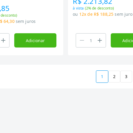
R$ 2.213,82
,85
à vista
(
2
% de desconto)
ou
12x de R$ 188,25
sem juro
 desconto)
$ 64,30
sem juros
Adicionar
Adici
1
2
3