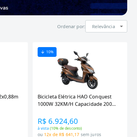
Ordenar por:
Relevância
10
%
42x0,88m
Bicicleta Elétrica HAO Conquest
1000W 32KM/H Capacidade 200Kg
Dourada Bivolt
R$ 6.924,60
à vista
(
10
% de desconto)
ou
12x de R$ 641,17
sem juros