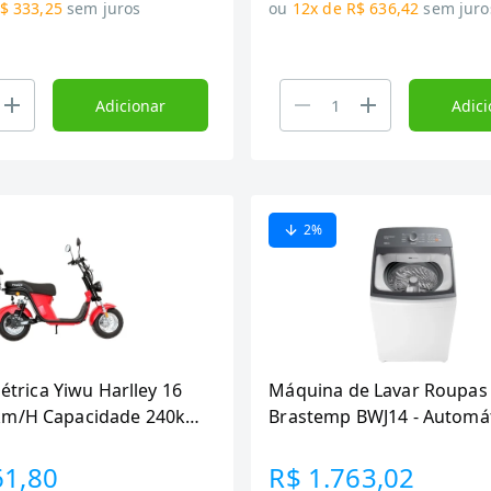
$ 333,25
sem juros
ou
12x de R$ 636,42
sem juro
Adicionar
Adici
2
%
létrica Yiwu Harlley 16
Máquina de Lavar Roupas
km/H Capacidade 240kg
Brastemp BWJ14 - Automát
Vermelha e Preto
Tira Manchas Advanced, 
61,80
R$ 1.763,02