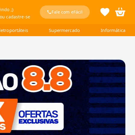
indo ;)
Fale com eFácil
 ou cadastre-se
letroportáteis
Supermercado
Informática