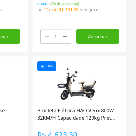
à vista
(
2
% de desconto)
s
ou
12x de R$ 191,58
sem juros
onar
Adicionar
10
%
oke
Bicicleta Elétrica HAO Veux 800W
32KM/H Capacidade 120kg Preta
Bivolt
R$ 4.623,30