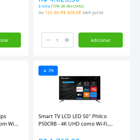
à vista
(
10
% de desconto)
ou
12x de R$ 428,08
sem juros
onar
Adicionar
2
%
ips
Smart TV LCD LED 50" Philco
om Wi-
P50CRB - 4K UHD como Wi-Fi,
e, 3
HDMI, USB, Dolby Aúdio, 60Hz