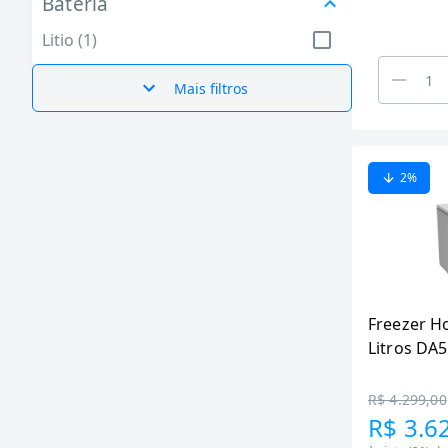
Bateria
Litio (1)
Mais filtros
2
%
Freezer Ho
Litros DA5
Tecnologia
R$ 4.299,00
R$ 3.6