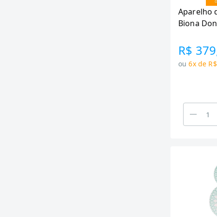
Aparelho d
Biona Don
R$ 379
ou
6x de R$