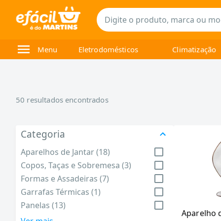
Menu
Eletrodomésticos
Climatização
50
resultados encontrados
Categoria
Aparelhos de Jantar (18)
Copos, Taças e Sobremesa (3)
Formas e Assadeiras (7)
Garrafas Térmicas (1)
Panelas (13)
Aparelho 
Utensílios de Cozinha (8)