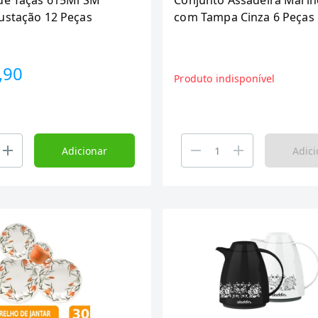
de Taças 615Ml SM
Conjunto Assadeira Marin
ustação 12 Peças
com Tampa Cinza 6 Peças
,90
Produto indisponível
Adicionar
Adici