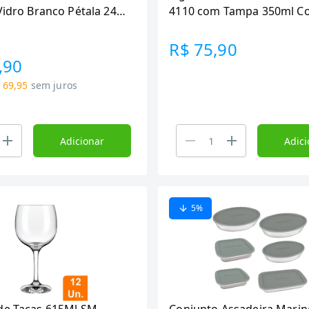
Vidro Branco Pétala 24
4110 com Tampa 350ml C
Sortidas - Embalagem co
Peças
R$ 75,90
,90
 69,95
sem juros
Adicionar
Adici
5
%