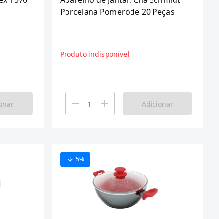
ex 1576
Aparelho de Jantar/Chá Schmidt
Porcelana Pomerode 20 Peças
Produto indisponível
onar
Adicionar
5
%