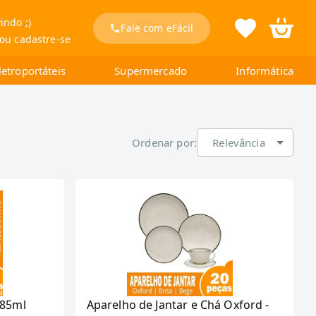
indo ;)
Fale com eFácil
 ou cadastre-se
letroportáteis
Supermercado
Informática
Ordenar por:
Relevância
385ml
Aparelho de Jantar e Chá Oxford -