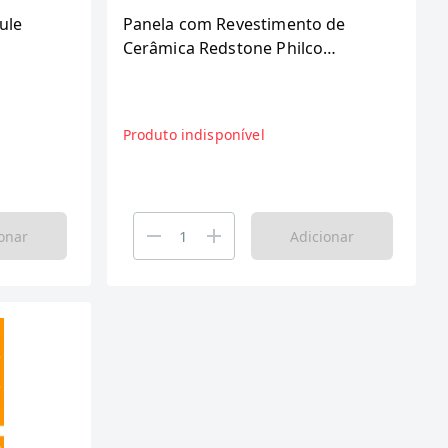
ule
Panela com Revestimento de
Cerâmica Redstone Philco
IDO)
PPH280ACR - Tampa Vidro
Cinza/Vermelho, 6.1L
Produto indisponível
onar
Adicionar