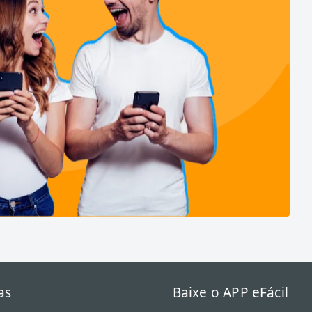
as
Baixe o APP eFácil