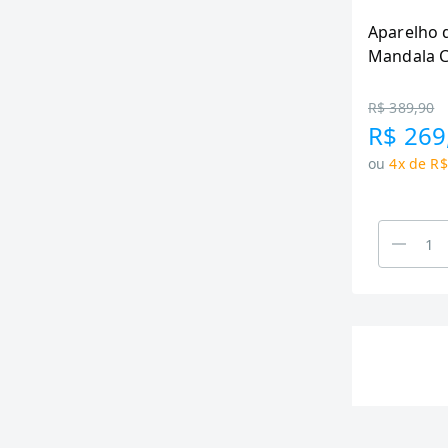
Aparelho d
Mandala C
R$ 389,90
R$ 269
ou
4x de R$