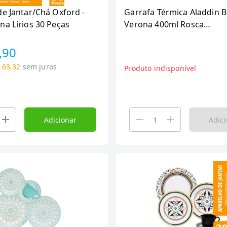
e Jantar/Chá Oxford -
Garrafa Térmica Aladdin B
na Lírios 30 Peças
Verona 400ml Rosca
Branco/Preto 3014 (SORT
,90
 63,32
sem juros
Produto indisponível
Adicionar
Adici