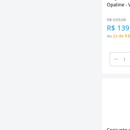
Opaline - 
peças
R$ 229,00
R$ 139
ou
2x de R$