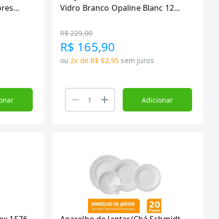
ores
Vidro Branco Opaline Blanc 12
m 12
peças
R$ 229,00
R$ 165,90
ou
2x de R$ 82,95
sem juros
onar
Adicionar