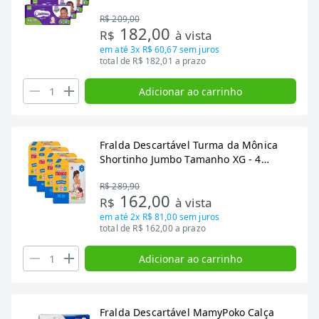
Tiras
R$ 209,00
182,00
R$
à vista
em até
3x R$ 60,67
sem juros
total de R$ 182,01 a prazo
Adicionar ao carrinho
Fralda Descartável Turma da Mônica
Shortinho Jumbo Tamanho XG - 4
Pacotes com 24 Fraldas - Total 96 Tiras
R$ 289,90
162,00
R$
à vista
em até
2x R$ 81,00
sem juros
total de R$ 162,00 a prazo
Adicionar ao carrinho
Fralda Descartável MamyPoko Calça