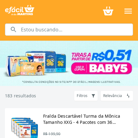
Kit de fraldas infantis
183
resultados
Filtros
Relevância
Fralda Descartável Turma da Mônica
Tamanho XXG - 4 Pacotes com 36
Fraldas - Total 144 Tiras
R$ 199,90