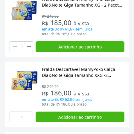
Dia&Noite Giga Tamanho XG - 2 Pacote
com 52 Fraldas - Total 102 Tiras
R$ 249,90
185,00
R$
à vista
em até
3x R$ 61,67
sem juros
total de R$ 185,01 a prazo
Adicionar ao carrinho
Fralda Descartável MamyPoko Calça
Dia&Noite Giga Tamanho XXG -2
Pacotes com 44 Fraldas - Total 88 Tiras
R$ 299,90
186,00
R$
à vista
em até
3x R$ 62,00
sem juros
total de R$ 186,00 a prazo
Adicionar ao carrinho