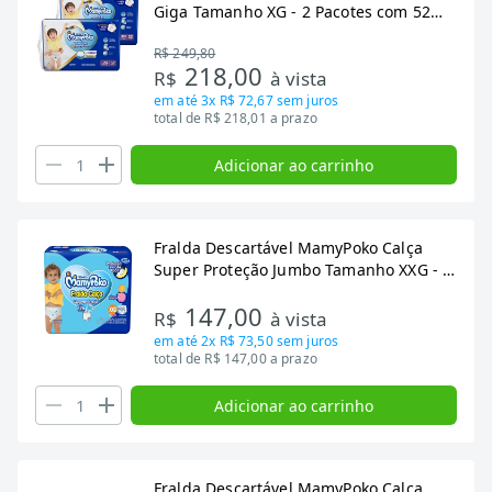
Giga Tamanho XG - 2 Pacotes com 52
Fraldas - Total 104 Tiras
R$ 249,80
218,00
R$
à vista
em até
3x R$ 72,67
sem juros
total de R$ 218,01 a prazo
Adicionar ao carrinho
Fralda Descartável MamyPoko Calça
Super Proteção Jumbo Tamanho XXG - 4
Pacotes com 22 Fraldas - Total 88 Tiras
147,00
R$
à vista
em até
2x R$ 73,50
sem juros
total de R$ 147,00 a prazo
Adicionar ao carrinho
Fralda Descartável MamyPoko Calça