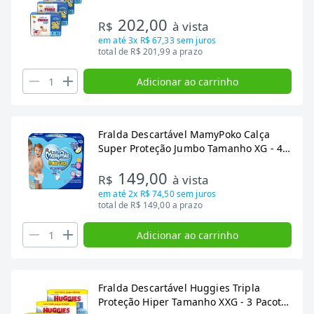
Total 248 Tiras
202,00
R$
à vista
em até
3x R$ 67,33
sem juros
total de R$ 201,99 a prazo
Adicionar ao carrinho
Fralda Descartável MamyPoko Calça
Super Proteção Jumbo Tamanho XG - 4
Pacotes com 24 Fraldas - Total 96 Tiras
149,00
R$
à vista
em até
2x R$ 74,50
sem juros
total de R$ 149,00 a prazo
Adicionar ao carrinho
Fralda Descartável Huggies Tripla
Proteção Hiper Tamanho XXG - 3 Pacote