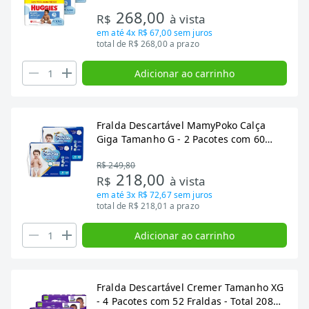
com 66 Fraldas - Total 198 Tiras
268,00
R$
à vista
em até
4x R$ 67,00
sem juros
total de R$ 268,00 a prazo
Adicionar ao carrinho
Fralda Descartável MamyPoko Calça
Giga Tamanho G - 2 Pacotes com 60
Fraldas - Total 120 Tiras
R$ 249,80
218,00
R$
à vista
em até
3x R$ 72,67
sem juros
total de R$ 218,01 a prazo
Adicionar ao carrinho
Fralda Descartável Cremer Tamanho XG
- 4 Pacotes com 52 Fraldas - Total 208