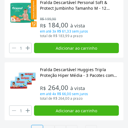
Fralda Descartável Personal Soft &
Protect Jumbinho Tamanho M - 12
Pacotes com 16 Fraldas - Total 192 Tiras
R$ 199,90
184,00
R$
à vista
em até
3x R$ 61,33
sem juros
total de R$ 183,99 a prazo
Adicionar ao carrinho
Fralda Descartável Huggies Tripla
Proteção Hiper Média - 3 Pacotes com
92 Fraldas - Total de 276 Tiras
264,00
R$
à vista
em até
4x R$ 66,00
sem juros
total de R$ 264,00 a prazo
Adicionar ao carrinho