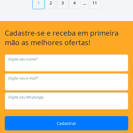
...
1
2
3
4
11
Cadastre-se
e receba em primeira
mão as
melhores ofertas!
Digite seu nome*
Digite seu e-mail*
Digite seu WhatsApp
Cadastrar