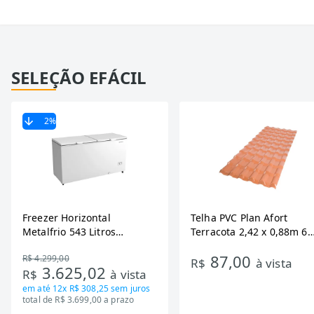
SELEÇÃO EFÁCIL
2
%
Freezer Horizontal
Telha PVC Plan Afort
Metalfrio 543 Litros
Terracota 2,42 x 0,88m 6
DA550IF - Dupla Ação,
Ondas
87,00
R$ 4.299,00
Tecnologia Inverter, Branco,
R$
à vista
3.625,02
R$
à vista
Bivolt
em até
12x R$ 308,25
sem juros
total de R$ 3.699,00 a prazo