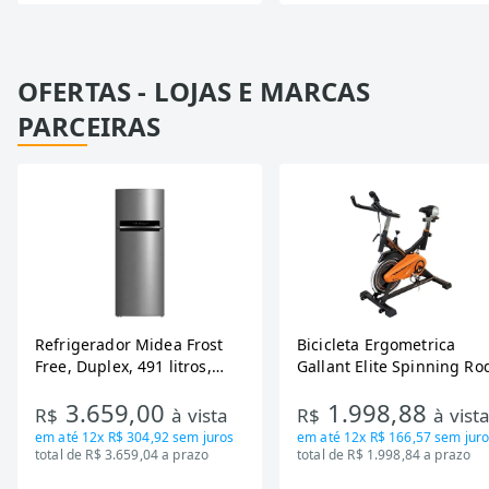
OFERTAS - LOJAS E MARCAS
PARCEIRAS
Refrigerador Midea Frost
Bicicleta Ergometrica
Free, Duplex, 491 litros,
Gallant Elite Spinning Ro
Inverter, Inox e Bivolt (MD-
de Inercia 13KG ate 110K
3.659,00
1.998,88
RT650EVK463)
Mecanica GSB13HBTA-PT
R$
à vista
R$
à vist
em até
12x R$ 304,92
sem juros
em até
12x R$ 166,57
sem juro
total de R$ 3.659,04 a prazo
total de R$ 1.998,84 a prazo