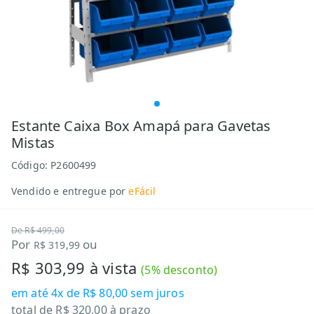
Estante Caixa Box Amapá para Gavetas
Mistas
Código:
P2600499
Vendido e entregue por
eFácil
De
R$ 499,00
Por
ou
R$ 319,99
R$ 303,99
à vista
(
5
% desconto)
em até
4x de R$ 80,00
sem juros
total de
R$ 320,00
à prazo