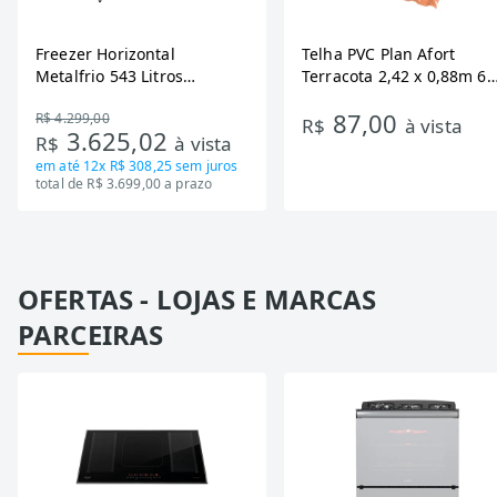
Freezer Horizontal
Telha PVC Plan Afort
Metalfrio 543 Litros
Terracota 2,42 x 0,88m 6
DA550IF - Dupla Ação,
Ondas
87,00
R$ 4.299,00
Tecnologia Inverter, Branco,
R$
à vista
3.625,02
R$
à vista
Bivolt
em até
12x R$ 308,25
sem juros
total de R$ 3.699,00 a prazo
OFERTAS - LOJAS E MARCAS
PARCEIRAS