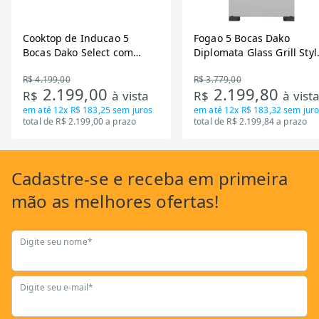
Cooktop de Inducao 5
Fogao 5 Bocas Dako
Bocas Dako Select com
Diplomata Glass Grill Styl
Zona Flexivel 220V
Timer Bivolt
R$ 4.199,00
R$ 3.779,00
2.199,00
2.199,80
R$
à vista
R$
à vist
em até
12x R$ 183,25
sem juros
em até
12x R$ 183,32
sem juro
total de R$ 2.199,00 a prazo
total de R$ 2.199,84 a prazo
Cadastre-se
e receba em primeira
mão as
melhores ofertas!
Digite seu nome*
Digite seu e-mail*