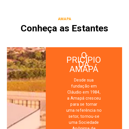
AMAPA
Conheça as Estantes
O
PRICÍPIO
DA
AMAPÁ
Desde sua
fundação em
Cláudio em 1984,
a
Amapá
cresceu
para se tornar
uma referência no
setor, tornou-se
uma Sociedade
Anônima de