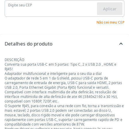
Digite seu CEP
Aplicar
Não sei meu CEP
Detalhes do produto
DESCRIÇÃO
Converta sua porta USB-C em 5 portas: Tipo C, 2 x USB 2.0 , HDMI e
RJ45!
Adaptador multifuncional e inteligente para o seu dia a dia!
O adaptador de rede 5 em 1 da Gshield, possui USB-C porta de
carregamento de entrada de energia, USB C para saida HDMI, 2 portas
USB 2.0, Porta Ethernet Gigabit (Porta RJ45) funcional e versatil.
Compativel com interface multimidia de alta definicão, resolucão de
interface multimidia de alta definicão de ate 4K (3840x2160 a 30 Hz),
compativel com 1080P, 720P, etc.
O Suporte RJ45, para conexão a uma rede com fio, torna a transmissão e
mais estavel; 2 portas USB 2.0 podem ser conectadas ao disco U,
mouse, teclado, disco rigido movel e ele pode carregar dispositivos
rapidamente com portas USB-C, suportar carregamento rapido de PD e
compatibilidade com versões anteriores de 87W.
Nenhum driver ou software e necessario, basta conecta-lo ao seu