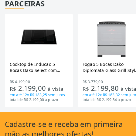
PARCEIRAS
Cooktop de Inducao 5
Fogao 5 Bocas Dako
Bocas Dako Select com
Diplomata Glass Grill Styl
Zona Flexivel 220V
Timer Bivolt
R$ 4.199,00
R$ 3.779,00
2.199,00
2.199,80
R$
à vista
R$
à vist
em até
12x R$ 183,25
sem juros
em até
12x R$ 183,32
sem juro
total de R$ 2.199,00 a prazo
total de R$ 2.199,84 a prazo
Cadastre-se
e receba em primeira
mão as
melhores ofertas!