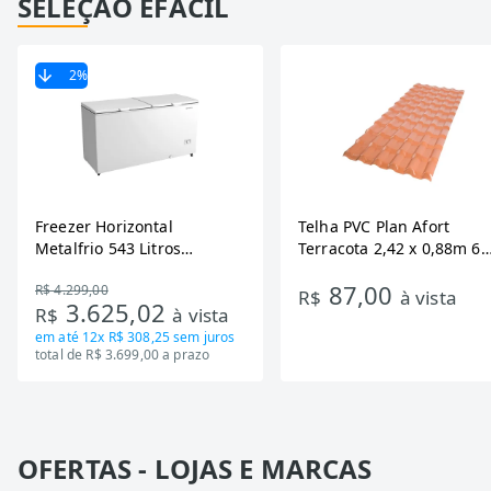
SELEÇÃO EFÁCIL
2
%
Freezer Horizontal
Telha PVC Plan Afort
Metalfrio 543 Litros
Terracota 2,42 x 0,88m 6
DA550IF - Dupla Ação,
Ondas
87,00
R$ 4.299,00
Tecnologia Inverter, Branco,
R$
à vista
3.625,02
R$
à vista
Bivolt
em até
12x R$ 308,25
sem juros
total de R$ 3.699,00 a prazo
OFERTAS - LOJAS E MARCAS