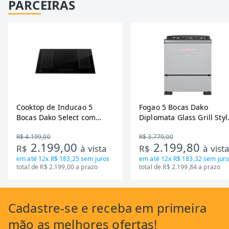
PARCEIRAS
Cooktop de Inducao 5
Fogao 5 Bocas Dako
Bocas Dako Select com
Diplomata Glass Grill Styl
Zona Flexivel 220V
Timer Bivolt
R$ 4.199,00
R$ 3.779,00
2.199,00
2.199,80
R$
à vista
R$
à vist
em até
12x R$ 183,25
sem juros
em até
12x R$ 183,32
sem juro
total de R$ 2.199,00 a prazo
total de R$ 2.199,84 a prazo
Cadastre-se
e receba em primeira
mão as
melhores ofertas!