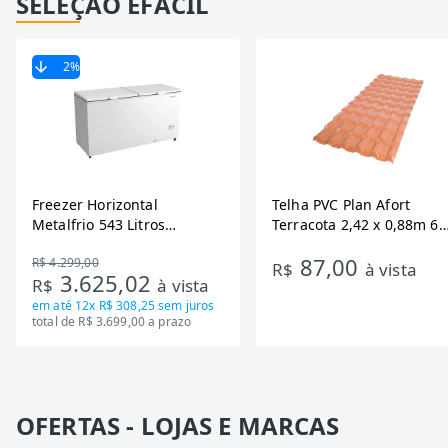
SELEÇÃO EFÁCIL
2
%
Freezer Horizontal
Telha PVC Plan Afort
Metalfrio 543 Litros
Terracota 2,42 x 0,88m 6
DA550IF - Dupla Ação,
Ondas
87,00
R$ 4.299,00
Tecnologia Inverter, Branco,
R$
à vista
3.625,02
R$
à vista
Bivolt
em até
12x R$ 308,25
sem juros
total de R$ 3.699,00 a prazo
OFERTAS - LOJAS E MARCAS