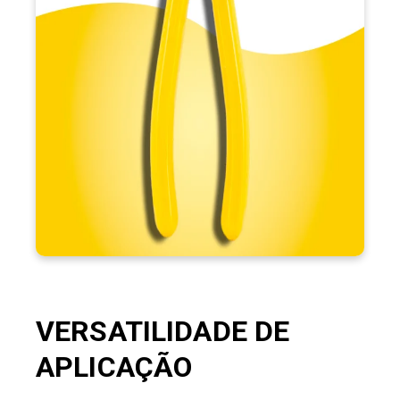
NBR 9699, garantindo segurança ao realizar trabalhos elétricos.
abas
Seu design ergonômico proporciona conforto, enquanto as
aumentam a segurança no manuseio. Ideal para
protetoras
cortar fios e cabos, o alicate é fácil de limpar e manter,
,
alta durabilidade e desempenho confiável
oferecendo
respaldado por uma garantia de 12 meses.
VERSATILIDADE DE
APLICAÇÃO