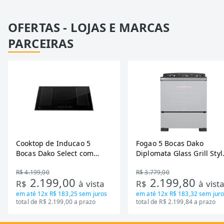
OFERTAS - LOJAS E MARCAS
PARCEIRAS
Cooktop de Inducao 5
Fogao 5 Bocas Dako
Bocas Dako Select com
Diplomata Glass Grill Styl
Zona Flexivel 220V
Timer Bivolt
R$ 4.199,00
R$ 3.779,00
2.199,00
2.199,80
R$
à vista
R$
à vist
em até
12x R$ 183,25
sem juros
em até
12x R$ 183,32
sem juro
total de R$ 2.199,00 a prazo
total de R$ 2.199,84 a prazo