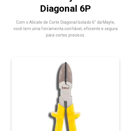
Diagonal 6P
Com o Alicate de Corte Diagonal Isolado 6" da Mayle,
você tem uma ferramenta confiável, eficiente e segura
para cortes precisos.
VISÃO GERAL
O Alicate de Corte Diagonal Isolado 6" da Mayle é uma
aço Cromo-Vanádio (Cr-
ferramenta de alta precisão, feita de
, com corte resistente e isolamento conforme a norma ABNT
V)