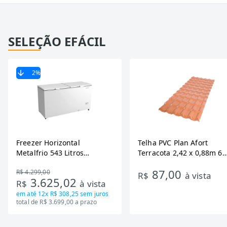
SELEÇÃO EFÁCIL
2
%
Freezer Horizontal
Telha PVC Plan Afort
Metalfrio 543 Litros
Terracota 2,42 x 0,88m 6
DA550IF - Dupla Ação,
Ondas
87,00
R$ 4.299,00
Tecnologia Inverter, Branco,
R$
à vista
3.625,02
R$
à vista
Bivolt
em até
12x R$ 308,25
sem juros
total de R$ 3.699,00 a prazo