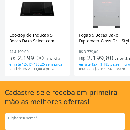
Cooktop de Inducao 5
Fogao 5 Bocas Dako
Bocas Dako Select com
Diplomata Glass Grill Styl
Zona Flexivel 220V
Timer Bivolt
R$ 4.199,00
R$ 3.779,00
2.199,00
2.199,80
R$
à vista
R$
à vist
em até
12x R$ 183,25
sem juros
em até
12x R$ 183,32
sem juro
total de R$ 2.199,00 a prazo
total de R$ 2.199,84 a prazo
Cadastre-se
e receba em primeira
mão as
melhores ofertas!
Digite seu nome*