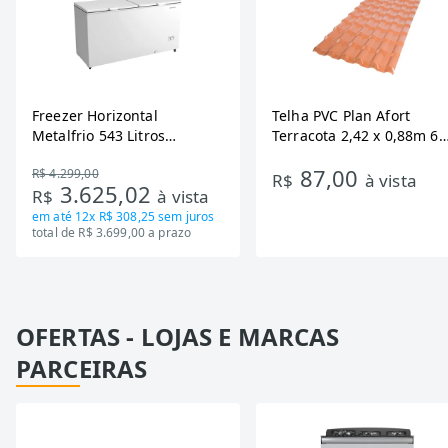
Freezer Horizontal
Telha PVC Plan Afort
Metalfrio 543 Litros
Terracota 2,42 x 0,88m 6
DA550IF - Dupla Ação,
Ondas
87,00
R$ 4.299,00
Tecnologia Inverter, Branco,
R$
à vista
3.625,02
R$
à vista
Bivolt
em até
12x R$ 308,25
sem juros
total de R$ 3.699,00 a prazo
OFERTAS - LOJAS E MARCAS
PARCEIRAS