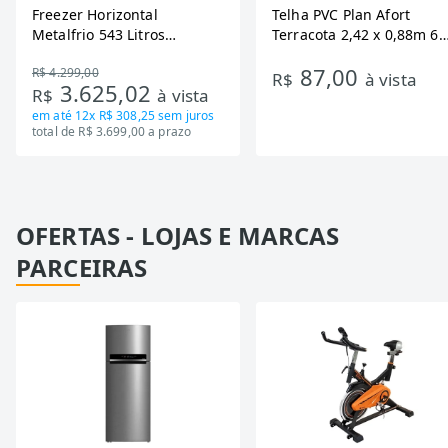
Freezer Horizontal
Telha PVC Plan Afort
Metalfrio 543 Litros
Terracota 2,42 x 0,88m 6
DA550IF - Dupla Ação,
Ondas
87,00
R$ 4.299,00
Tecnologia Inverter, Branco,
R$
à vista
3.625,02
R$
à vista
Bivolt
em até
12x R$ 308,25
sem juros
total de R$ 3.699,00 a prazo
OFERTAS - LOJAS E MARCAS
PARCEIRAS