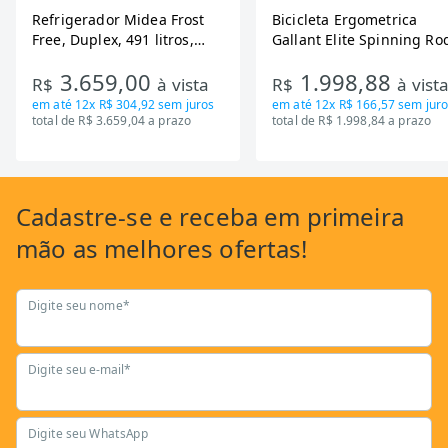
Refrigerador Midea Frost
Bicicleta Ergometrica
Free, Duplex, 491 litros,
Gallant Elite Spinning Ro
Inverter, Inox e Bivolt (MD-
de Inercia 13KG ate 110K
3.659,00
1.998,88
RT650EVK463)
Mecanica GSB13HBTA-PT
R$
à vista
R$
à vist
em até
12x R$ 304,92
sem juros
em até
12x R$ 166,57
sem juro
total de R$ 3.659,04 a prazo
total de R$ 1.998,84 a prazo
Cadastre-se
e receba em primeira
mão as
melhores ofertas!
Digite seu nome*
Digite seu e-mail*
Digite seu WhatsApp