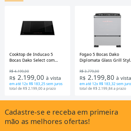
Cooktop de Inducao 5
Fogao 5 Bocas Dako
Bocas Dako Select com
Diplomata Glass Grill Styl
Zona Flexivel 220V
Timer Bivolt
R$ 4.199,00
R$ 3.779,00
2.199,00
2.199,80
R$
à vista
R$
à vist
em até
12x R$ 183,25
sem juros
em até
12x R$ 183,32
sem juro
total de R$ 2.199,00 a prazo
total de R$ 2.199,84 a prazo
Cadastre-se
e receba em primeira
mão as
melhores ofertas!