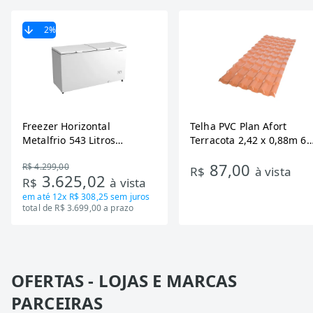
2
%
Freezer Horizontal
Telha PVC Plan Afort
Metalfrio 543 Litros
Terracota 2,42 x 0,88m 6
DA550IF - Dupla Ação,
Ondas
87,00
R$ 4.299,00
Tecnologia Inverter, Branco,
R$
à vista
3.625,02
R$
à vista
Bivolt
em até
12x R$ 308,25
sem juros
total de R$ 3.699,00 a prazo
OFERTAS - LOJAS E MARCAS
PARCEIRAS