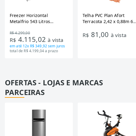
Freezer Horizontal
Telha PVC Plan Afort
Metalfrio 543 Litros
Terracota 2,42 x 0,88m 6
DA550IF - Dupla Ação,
Ondas
81,00
R$ 4.299,00
Tecnologia Inverter, Branco,
R$
à vista
4.115,02
R$
à vista
Bivolt
em até
12x R$ 349,92
sem juros
total de R$ 4.199,04 a prazo
OFERTAS - LOJAS E MARCAS
PARCEIRAS