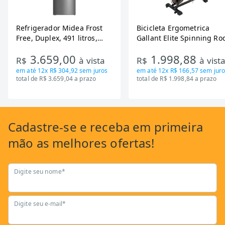
Refrigerador Midea Frost
Bicicleta Ergometrica
Free, Duplex, 491 litros,
Gallant Elite Spinning Ro
Inverter, Inox e Bivolt (MD-
de Inercia 13KG ate 110K
3.659,00
1.998,88
RT650EVK463)
Mecanica GSB13HBTA-PT
R$
à vista
R$
à vist
em até
12x R$ 304,92
sem juros
em até
12x R$ 166,57
sem juro
total de R$ 3.659,04 a prazo
total de R$ 1.998,84 a prazo
Cadastre-se
e receba em primeira
mão as
melhores ofertas!
Digite seu nome*
Digite seu e-mail*