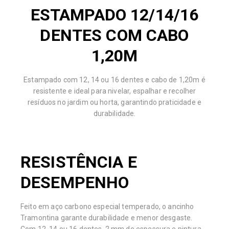
ESTAMPADO 12/14/16
DENTES COM CABO
1,20M
Estampado com 12, 14 ou 16 dentes e cabo de 1,20m é
resistente e ideal para nivelar, espalhar e recolher
resíduos no jardim ou horta, garantindo praticidade e
durabilidade.
RESISTÊNCIA E
DESEMPENHO
Feito em aço carbono especial temperado, o ancinho
Tramontina garante durabilidade e menor desgaste.