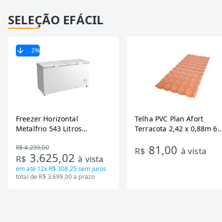
SELEÇÃO EFÁCIL
2
%
Freezer Horizontal
Telha PVC Plan Afort
Metalfrio 543 Litros
Terracota 2,42 x 0,88m 6
DA550IF - Dupla Ação,
Ondas
81,00
R$ 4.299,00
Tecnologia Inverter, Branco,
R$
à vista
3.625,02
R$
à vista
Bivolt
em até
12x R$ 308,25
sem juros
total de R$ 3.699,00 a prazo