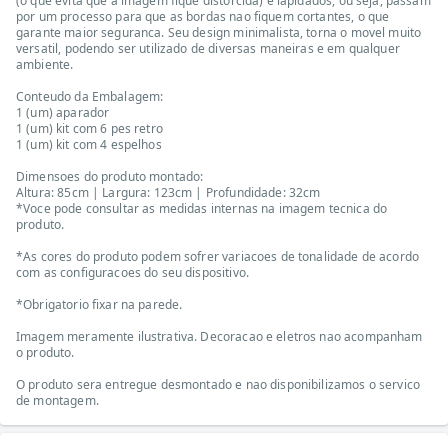
(o que evita que a imagem fique distorcida) e lapidados, ou seja, passam
por um processo para que as bordas nao fiquem cortantes, o que
garante maior seguranca. Seu design minimalista, torna o movel muito
versatil, podendo ser utilizado de diversas maneiras e em qualquer
ambiente.
Conteudo da Embalagem:
1 (um) aparador
1 (um) kit com 6 pes retro
1 (um) kit com 4 espelhos
Dimensoes do produto montado:
Altura: 85cm | Largura: 123cm | Profundidade: 32cm
*Voce pode consultar as medidas internas na imagem tecnica do
produto.
*As cores do produto podem sofrer variacoes de tonalidade de acordo
com as configuracoes do seu dispositivo.
*Obrigatorio fixar na parede.
Imagem meramente ilustrativa. Decoracao e eletros nao acompanham
o produto.
O produto sera entregue desmontado e nao disponibilizamos o servico
de montagem.