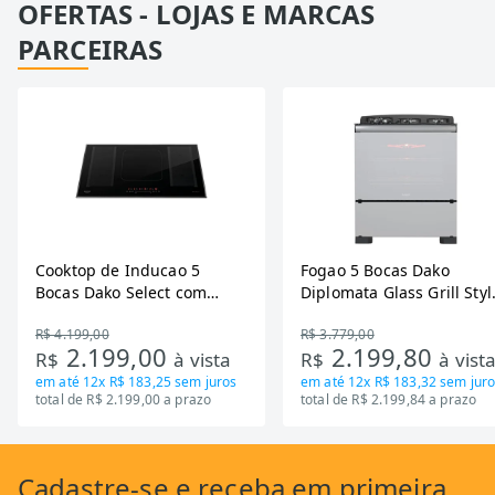
OFERTAS - LOJAS E MARCAS
PARCEIRAS
Cooktop de Inducao 5
Fogao 5 Bocas Dako
Bocas Dako Select com
Diplomata Glass Grill Styl
Zona Flexivel 220V
Timer Bivolt
R$ 4.199,00
R$ 3.779,00
2.199,00
2.199,80
R$
à vista
R$
à vist
em até
12x R$ 183,25
sem juros
em até
12x R$ 183,32
sem juro
total de R$ 2.199,00 a prazo
total de R$ 2.199,84 a prazo
Cadastre-se
e receba em primeira