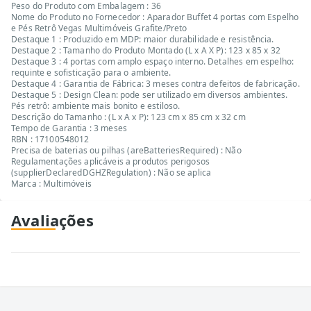
Peso do Produto com Embalagem : 36
Nome do Produto no Fornecedor : Aparador Buffet 4 portas com Espelho
e Pés Retrô Vegas Multimóveis Grafite/Preto
Destaque 1 : Produzido em MDP: maior durabilidade e resistência.
Destaque 2 : Tamanho do Produto Montado (L x A X P): 123 x 85 x 32
Destaque 3 : 4 portas com amplo espaço interno. Detalhes em espelho:
requinte e sofisticação para o ambiente.
Destaque 4 : Garantia de Fábrica: 3 meses contra defeitos de fabricação.
Destaque 5 : Design Clean: pode ser utilizado em diversos ambientes.
Pés retrô: ambiente mais bonito e estiloso.
Descrição do Tamanho : (L x A x P): 123 cm x 85 cm x 32 cm
Tempo de Garantia : 3 meses
RBN : 17100548012
Precisa de baterias ou pilhas (areBatteriesRequired) : Não
Regulamentações aplicáveis a produtos perigosos
(supplierDeclaredDGHZRegulation) : Não se aplica
Marca : Multimóveis
Avaliações