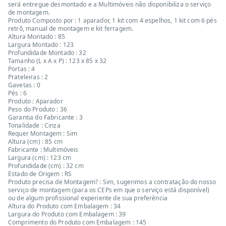
será entregue desmontado e a Multimóveis não disponibiliza o serviço
de montagem.
Produto Composto por : 1 aparador, 1 kit com 4 espelhos, 1 kit com 6 pés
retrô, manual de montagem e kit ferragem.
Altura Montado : 85
Largura Montado : 123
Profundidade Montado : 32
Tamanho (L x A x P) : 123 x 85 x 32
Portas : 4
Prateleiras : 2
Gavetas : 0
Pés : 6
Produto : Aparador
Peso do Produto : 36
Garantia do Fabricante : 3
Tonalidade : Cinza
Requer Montagem : Sim
Altura (cm) : 85 cm
Fabricante : Multimóveis
Largura (cm) : 123 cm
Profundidade (cm) : 32 cm
Estado de Origem : RS
Produto precisa de Montagem? : Sim, sugerimos a contratação do nosso
serviço de montagem (para os CEPs em que o serviço está disponível)
ou de algum profissional experiente de sua preferência
Altura do Produto com Embalagem : 34
Largura do Produto com Embalagem : 39
Comprimento do Produto com Embalagem : 145