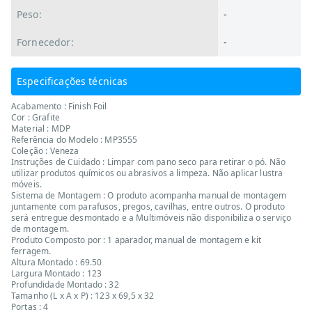
Peso:
-
Fornecedor:
-
Especificações técnicas
Acabamento : Finish Foil
Cor : Grafite
Material : MDP
Referência do Modelo : MP3555
Coleção : Veneza
Instruções de Cuidado : Limpar com pano seco para retirar o pó. Não
utilizar produtos químicos ou abrasivos a limpeza. Não aplicar lustra
móveis.
Sistema de Montagem : O produto acompanha manual de montagem
juntamente com parafusos, pregos, cavilhas, entre outros. O produto
será entregue desmontado e a Multimóveis não disponibiliza o serviço
de montagem.
Produto Composto por : 1 aparador, manual de montagem e kit
ferragem.
Altura Montado : 69.50
Largura Montado : 123
Profundidade Montado : 32
Tamanho (L x A x P) : 123 x 69,5 x 32
Portas : 4