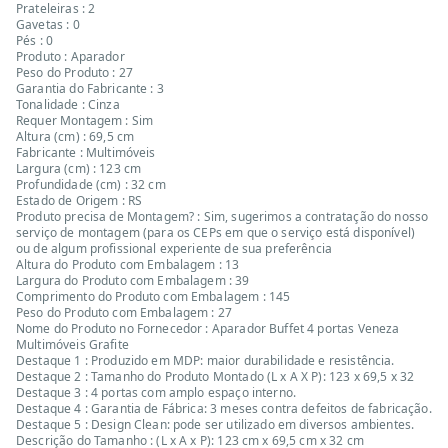
Prateleiras : 2
Gavetas : 0
Pés : 0
Produto : Aparador
Peso do Produto : 27
Garantia do Fabricante : 3
Tonalidade : Cinza
Requer Montagem : Sim
Altura (cm) : 69,5 cm
Fabricante : Multimóveis
Largura (cm) : 123 cm
Profundidade (cm) : 32 cm
Estado de Origem : RS
Produto precisa de Montagem? : Sim, sugerimos a contratação do nosso
serviço de montagem (para os CEPs em que o serviço está disponível)
ou de algum profissional experiente de sua preferência
Altura do Produto com Embalagem : 13
Largura do Produto com Embalagem : 39
Comprimento do Produto com Embalagem : 145
Peso do Produto com Embalagem : 27
Nome do Produto no Fornecedor : Aparador Buffet 4 portas Veneza
Multimóveis Grafite
Destaque 1 : Produzido em MDP: maior durabilidade e resistência.
Destaque 2 : Tamanho do Produto Montado (L x A X P): 123 x 69,5 x 32
Destaque 3 : 4 portas com amplo espaço interno.
Destaque 4 : Garantia de Fábrica: 3 meses contra defeitos de fabricação.
Destaque 5 : Design Clean: pode ser utilizado em diversos ambientes.
Descrição do Tamanho : (L x A x P): 123 cm x 69,5 cm x 32 cm