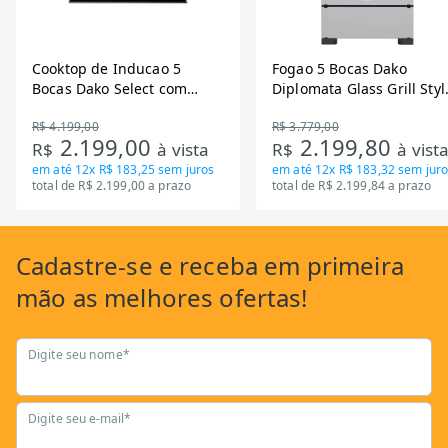
Cooktop de Inducao 5
Fogao 5 Bocas Dako
Bocas Dako Select com
Diplomata Glass Grill Styl
Zona Flexivel 220V
Timer Bivolt
R$ 4.199,00
R$ 3.779,00
2.199,00
2.199,80
R$
à vista
R$
à vist
em até
12x R$ 183,25
sem juros
em até
12x R$ 183,32
sem juro
total de R$ 2.199,00 a prazo
total de R$ 2.199,84 a prazo
Cadastre-se
e receba em primeira
mão as
melhores ofertas!
Digite seu nome*
Digite seu e-mail*