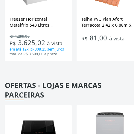
Freezer Horizontal
Telha PVC Plan Afort
Metalfrio 543 Litros
Terracota 2,42 x 0,88m 6
DA550IF - Dupla Ação,
Ondas
81,00
R$ 4.299,00
Tecnologia Inverter, Branco,
R$
à vista
3.625,02
R$
à vista
Bivolt
em até
12x R$ 308,25
sem juros
total de R$ 3.699,00 a prazo
OFERTAS - LOJAS E MARCAS
PARCEIRAS