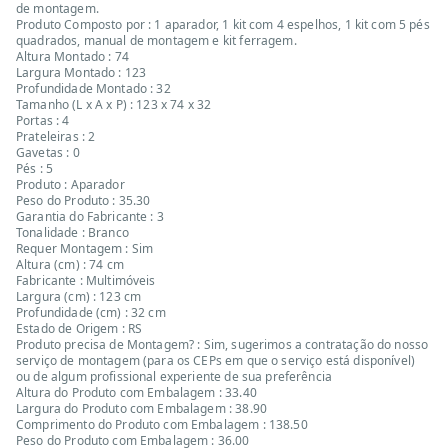
de montagem.
Produto Composto por : 1 aparador, 1 kit com 4 espelhos, 1 kit com 5 pés
quadrados, manual de montagem e kit ferragem.
Altura Montado : 74
Largura Montado : 123
Profundidade Montado : 32
Tamanho (L x A x P) : 123 x 74 x 32
Portas : 4
Prateleiras : 2
Gavetas : 0
Pés : 5
Produto : Aparador
Peso do Produto : 35.30
Garantia do Fabricante : 3
Tonalidade : Branco
Requer Montagem : Sim
Altura (cm) : 74 cm
Fabricante : Multimóveis
Largura (cm) : 123 cm
Profundidade (cm) : 32 cm
Estado de Origem : RS
Produto precisa de Montagem? : Sim, sugerimos a contratação do nosso
serviço de montagem (para os CEPs em que o serviço está disponível)
ou de algum profissional experiente de sua preferência
Altura do Produto com Embalagem : 33.40
Largura do Produto com Embalagem : 38.90
Comprimento do Produto com Embalagem : 138.50
Peso do Produto com Embalagem : 36.00