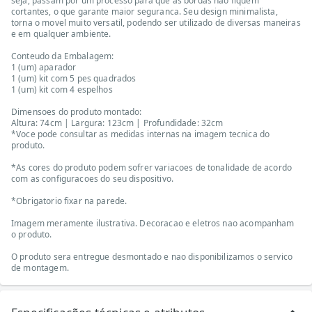
seja, passam por um processo para que as bordas nao fiquem
cortantes, o que garante maior seguranca. Seu design minimalista,
torna o movel muito versatil, podendo ser utilizado de diversas maneiras
e em qualquer ambiente.
Conteudo da Embalagem:
1 (um) aparador
1 (um) kit com 5 pes quadrados
1 (um) kit com 4 espelhos
Dimensoes do produto montado:
Altura: 74cm | Largura: 123cm | Profundidade: 32cm
*Voce pode consultar as medidas internas na imagem tecnica do
produto.
*As cores do produto podem sofrer variacoes de tonalidade de acordo
com as configuracoes do seu dispositivo.
*Obrigatorio fixar na parede.
Imagem meramente ilustrativa. Decoracao e eletros nao acompanham
o produto.
O produto sera entregue desmontado e nao disponibilizamos o servico
de montagem.