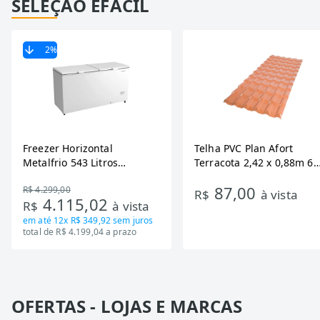
SELEÇÃO EFÁCIL
2
%
Freezer Horizontal
Telha PVC Plan Afort
Metalfrio 543 Litros
Terracota 2,42 x 0,88m 6
DA550IF - Dupla Ação,
Ondas
87,00
R$ 4.299,00
Tecnologia Inverter, Branco,
R$
à vista
4.115,02
R$
à vista
Bivolt
em até
12x R$ 349,92
sem juros
total de R$ 4.199,04 a prazo
OFERTAS - LOJAS E MARCAS