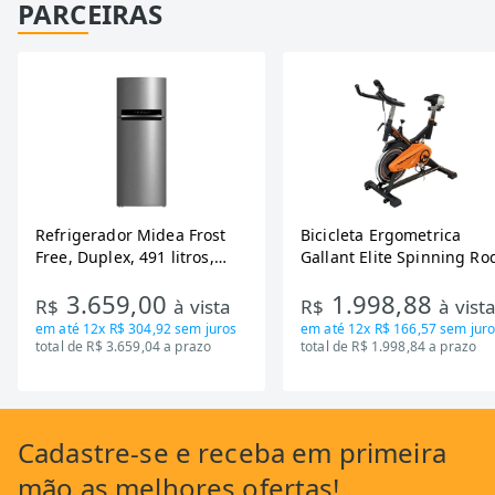
PARCEIRAS
Refrigerador Midea Frost
Bicicleta Ergometrica
Free, Duplex, 491 litros,
Gallant Elite Spinning Ro
Inverter, Inox e Bivolt (MD-
de Inercia 13KG ate 110K
3.659,00
1.998,88
RT650EVK463)
Mecanica GSB13HBTA-PT
R$
à vista
R$
à vist
em até
12x R$ 304,92
sem juros
em até
12x R$ 166,57
sem juro
total de R$ 3.659,04 a prazo
total de R$ 1.998,84 a prazo
Cadastre-se
e receba em primeira
mão as
melhores ofertas!