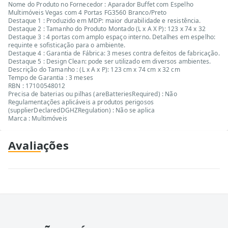
Nome do Produto no Fornecedor : Aparador Buffet com Espelho
Multimóveis Vegas com 4 Portas FG3560 Branco/Preto
Destaque 1 : Produzido em MDP: maior durabilidade e resistência.
Destaque 2 : Tamanho do Produto Montado (L x A X P): 123 x 74 x 32
Destaque 3 : 4 portas com amplo espaço interno. Detalhes em espelho:
requinte e sofisticação para o ambiente.
Destaque 4 : Garantia de Fábrica: 3 meses contra defeitos de fabricação.
Destaque 5 : Design Clean: pode ser utilizado em diversos ambientes.
Descrição do Tamanho : (L x A x P): 123 cm x 74 cm x 32 cm
Tempo de Garantia : 3 meses
RBN : 17100548012
Precisa de baterias ou pilhas (areBatteriesRequired) : Não
Regulamentações aplicáveis a produtos perigosos
(supplierDeclaredDGHZRegulation) : Não se aplica
Marca : Multimóveis
Avaliações