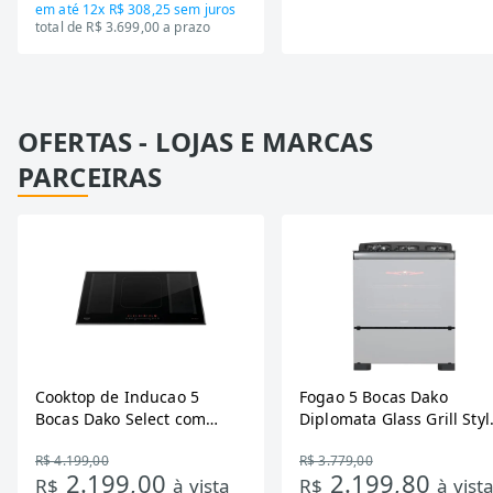
em até
12x R$ 308,25
sem juros
total de R$ 3.699,00 a prazo
OFERTAS - LOJAS E MARCAS
PARCEIRAS
Cooktop de Inducao 5
Fogao 5 Bocas Dako
Bocas Dako Select com
Diplomata Glass Grill Styl
Zona Flexivel 220V
Timer Bivolt
R$ 4.199,00
R$ 3.779,00
2.199,00
2.199,80
R$
à vista
R$
à vist