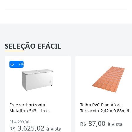
SELEÇÃO EFÁCIL
2
%
Freezer Horizontal
Telha PVC Plan Afort
Metalfrio 543 Litros
Terracota 2,42 x 0,88m 6
DA550IF - Dupla Ação,
Ondas
87,00
R$ 4.299,00
Tecnologia Inverter, Branco,
R$
à vista
3.625,02
R$
à vista
Bivolt