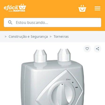
>
Construção e Segurança
>
Torneiras