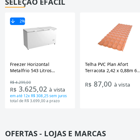
SELEÇÃO EFÁCIL
2
%
Freezer Horizontal
Telha PVC Plan Afort
Metalfrio 543 Litros
Terracota 2,42 x 0,88m 6
DA550IF - Dupla Ação,
Ondas
87,00
R$ 4.299,00
Tecnologia Inverter, Branco,
R$
à vista
3.625,02
R$
à vista
Bivolt
em até
12x R$ 308,25
sem juros
total de R$ 3.699,00 a prazo
OFERTAS - LOJAS E MARCAS