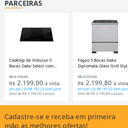
PARCEIRAS
Cooktop de Inducao 5
Fogao 5 Bocas Dako
Bocas Dako Select com
Diplomata Glass Grill Styl
Zona Flexivel 220V
Timer Bivolt
R$ 4.199,00
R$ 3.779,00
2.199,00
2.199,80
R$
à vista
R$
à vist
em até
12x R$ 183,25
sem juros
em até
12x R$ 183,32
sem juro
total de R$ 2.199,00 a prazo
total de R$ 2.199,84 a prazo
Cadastre-se
e receba em primeira
mão as
melhores ofertas!