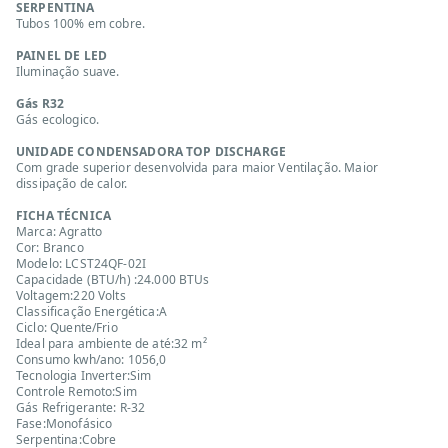
SERPENTINA
Tubos 100% em cobre.
PAINEL DE LED
Iluminação suave.
Gás R32
Gás ecologico.
UNIDADE CONDENSADORA TOP DISCHARGE
Com grade superior desenvolvida para maior Ventilação. Maior
dissipação de calor.
FICHA TÉCNICA
Marca: Agratto
Cor: Branco
Modelo: LCST24QF-02I
Capacidade (BTU/h) :24.000 BTUs
Voltagem:220 Volts
Classificação Energética:A
Ciclo: Quente/Frio
Ideal para ambiente de até:32 m²
Consumo kwh/ano: 1056,0
Tecnologia Inverter:Sim
Controle Remoto:Sim
Gás Refrigerante: R-32
Fase:Monofásico
Serpentina:Cobre