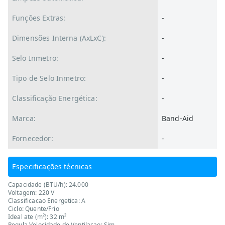
Funções Extras:
-
Dimensões Interna (AxLxC):
-
Selo Inmetro:
-
Tipo de Selo Inmetro:
-
Classificação Energética:
-
Marca:
Band-Aid
Fornecedor:
-
Especificações técnicas
Capacidade (BTU/h): 24.000
Voltagem: 220 V
Classificacao Energetica: A
Ciclo: Quente/Frio
Ideal ate (m²): 32 m²
Regula Velocidade de Ventilacao: Sim