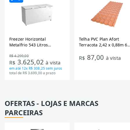
Freezer Horizontal
Telha PVC Plan Afort
Metalfrio 543 Litros
Terracota 2,42 x 0,88m 6
DA550IF - Dupla Ação,
Ondas
87,00
R$ 4.299,00
Tecnologia Inverter, Branco,
R$
à vista
3.625,02
R$
à vista
Bivolt
em até
12x R$ 308,25
sem juros
total de R$ 3.699,00 a prazo
OFERTAS - LOJAS E MARCAS
PARCEIRAS