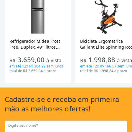
Refrigerador Midea Frost
Bicicleta Ergometrica
Free, Duplex, 491 litros,
Gallant Elite Spinning Ro
Inverter, Inox e Bivolt (MD-
de Inercia 13KG ate 110K
3.659,00
1.998,88
RT650EVK463)
Mecanica GSB13HBTA-PT
R$
à vista
R$
à vist
em até
12x R$ 304,92
sem juros
em até
12x R$ 166,57
sem juro
total de R$ 3.659,04 a prazo
total de R$ 1.998,84 a prazo
Cadastre-se
e receba em primeira
mão as
melhores ofertas!
Digite seu nome*