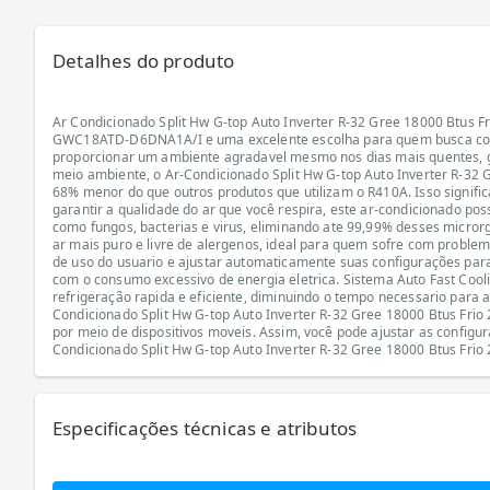
Detalhes do produto
Ar Condicionado Split Hw G-top Auto Inverter R-32 Gree 18000 Btus
GWC18ATD-D6DNA1A/I e uma excelente escolha para quem busca confor
proporcionar um ambiente agradavel mesmo nos dias mais quentes, ga
meio ambiente, o Ar-Condicionado Split Hw G-top Auto Inverter R-32 
68% menor do que outros produtos que utilizam o R410A. Isso signif
garantir a qualidade do ar que você respira, este ar-condicionado po
como fungos, bacterias e virus, eliminando ate 99,99% desses microrg
ar mais puro e livre de alergenos, ideal para quem sofre com problem
de uso do usuario e ajustar automaticamente suas configurações par
com o consumo excessivo de energia eletrica. Sistema Auto Fast Cooli
refrigeração rapida e eficiente, diminuindo o tempo necessario para 
Condicionado Split Hw G-top Auto Inverter R-32 Gree 18000 Btus Fri
por meio de dispositivos moveis. Assim, você pode ajustar as configu
Condicionado Split Hw G-top Auto Inverter R-32 Gree 18000 Btus Fri
Especificações técnicas e atributos