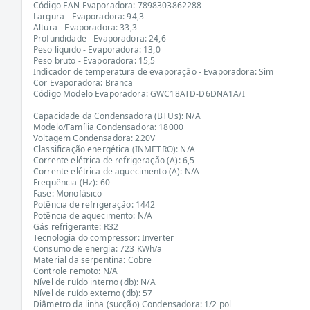
Código EAN Evaporadora: 7898303862288
Largura - Evaporadora: 94,3
Altura - Evaporadora: 33,3
Profundidade - Evaporadora: 24,6
Peso líquido - Evaporadora: 13,0
Peso bruto - Evaporadora: 15,5
Indicador de temperatura de evaporação - Evaporadora: Sim
Cor Evaporadora: Branca
Código Modelo Evaporadora: GWC18ATD-D6DNA1A/I
Capacidade da Condensadora (BTUs): N/A
Modelo/Família Condensadora: 18000
Voltagem Condensadora: 220V
Classificação energética (INMETRO): N/A
Corrente elétrica de refrigeração (A): 6,5
Corrente elétrica de aquecimento (A): N/A
Frequência (Hz): 60
Fase: Monofásico
Potência de refrigeração: 1442
Potência de aquecimento: N/A
Gás refrigerante: R32
Tecnologia do compressor: Inverter
Consumo de energia: 723 KWh/a
Material da serpentina: Cobre
Controle remoto: N/A
Nível de ruído interno (db): N/A
Nível de ruído externo (db): 57
Diâmetro da linha (sucção) Condensadora: 1/2 pol