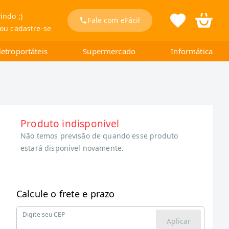
indo ;)
Fale com eFácil
 ou cadastre-se
letroportáteis
Supermercado
Informática
Produto indisponível
Não temos previsão de quando esse produto
estará disponível novamente.
Calcule o frete e prazo
Digite seu CEP
Aplicar