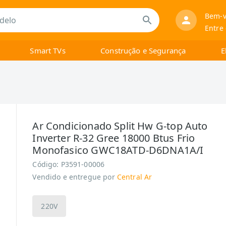
Bem-v
Entre
Smart TVs
Construção e Segurança
E
Ar Condicionado Split Hw G-top Auto
Inverter R-32 Gree 18000 Btus Frio
Monofasico GWC18ATD-D6DNA1A/I
Código:
P3591-00006
Vendido e entregue por
Central Ar
220V