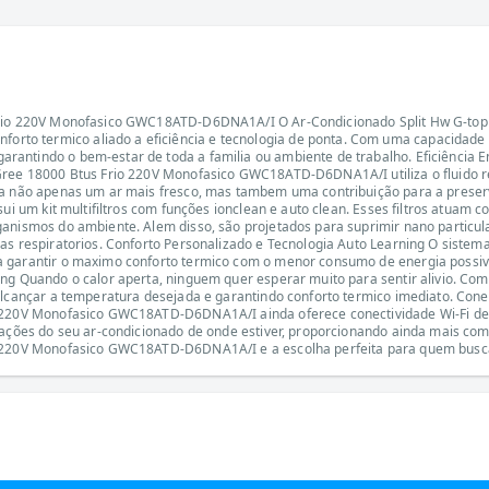
 Frio 220V Monofasico GWC18ATD-D6DNA1A/I O Ar-Condicionado Split Hw G-top 
to termico aliado a eficiência e tecnologia de ponta. Com uma capacidade d
rantindo o bem-estar de toda a familia ou ambiente de trabalho. Eficiência 
Gree 18000 Btus Frio 220V Monofasico GWC18ATD-D6DNA1A/I utiliza o fluido re
ica não apenas um ar mais fresco, mas tambem uma contribuição para a prese
ssui um kit multifiltros com funções ionclean e auto clean. Esses filtros atua
anismos do ambiente. Alem disso, são projetados para suprimir nano particula
as respiratorios. Conforto Personalizado e Tecnologia Auto Learning O sistem
a garantir o maximo conforto termico com o menor consumo de energia possiv
ng Quando o calor aperta, ninguem quer esperar muito para sentir alivio. Com
alcançar a temperatura desejada e garantindo conforto termico imediato. Conec
o 220V Monofasico GWC18ATD-D6DNA1A/I ainda oferece conectividade Wi-Fi de 
rações do seu ar-condicionado de onde estiver, proporcionando ainda mais como
o 220V Monofasico GWC18ATD-D6DNA1A/I e a escolha perfeita para quem busca 