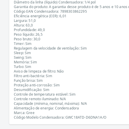
Diâmetro da linha (líquido) Condensadora: 1/4 pol
Garantia do produto: A garantia desse produto é de 5 anos e 10 anos
Código EAN Condensadora: 7898303862295
Eficiência energética (EER): 6,01
Largura: 51,0
Altura: 63,0
Profundidade: 49,0
Peso líquido: 26,5
Peso bruto: 30,0
Timer: Sim
Regulagem da velocidade de ventilação: Sim
Sleep: Sim
Swing: Sim
Memória: Sim
Turbo: Sim
Aviso de limpeza de filtro: Não
Filtro anti-bactéria: Sim
Função brisa: Sim
Proteção anti-corrosão: Sim
Desumidificação: Sim
Controle de temperatura estável: Sim
Controle remoto iluminado: N/A
Capacidade (mínima, nominal, máxima): N/A
Alimentação de energia: Condensadora
Marca: Gree
Código Modelo Condensadora: GWC18ATD-D6DNA1A/O