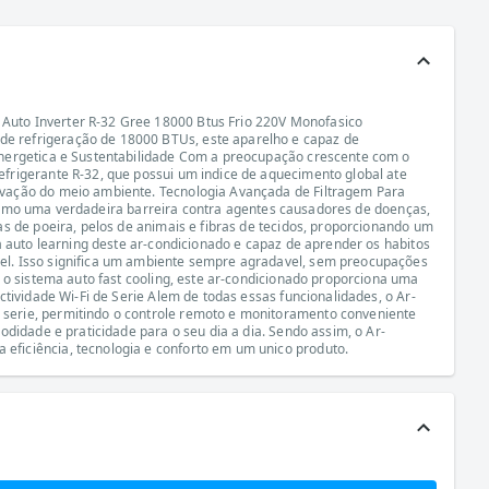
Auto Inverter R-32 Gree 18000 Btus Frio 220V Monofasico
e refrigeração de 18000 BTUs, este aparelho e capaz de
Energetica e Sustentabilidade Com a preocupação crescente com o
frigerante R-32, que possui um indice de aquecimento global ate
rvação do meio ambiente. Tecnologia Avançada de Filtragem Para
m como uma verdadeira barreira contra agentes causadores de doenças,
s de poeira, pelos de animais e fibras de tecidos, proporcionando um
a auto learning deste ar-condicionado e capaz de aprender os habitos
el. Isso significa um ambiente sempre agradavel, sem preocupações
 o sistema auto fast cooling, este ar-condicionado proporciona uma
tividade Wi-Fi de Serie Alem de todas essas funcionalidades, o Ar-
serie, permitindo o controle remoto e monitoramento conveniente
didade e praticidade para o seu dia a dia. Sendo assim, o Ar-
eficiência, tecnologia e conforto em um unico produto.