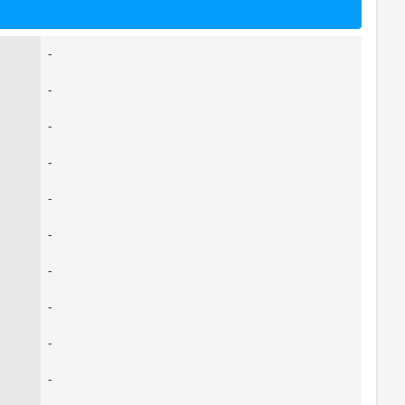
-
-
-
-
-
-
-
-
-
-