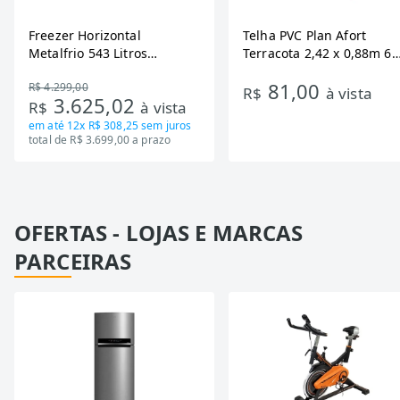
Freezer Horizontal
Telha PVC Plan Afort
Metalfrio 543 Litros
Terracota 2,42 x 0,88m 6
DA550IF - Dupla Ação,
Ondas
81,00
R$ 4.299,00
Tecnologia Inverter, Branco,
R$
à vista
3.625,02
R$
à vista
Bivolt
em até
12x R$ 308,25
sem juros
total de R$ 3.699,00 a prazo
OFERTAS - LOJAS E MARCAS
PARCEIRAS