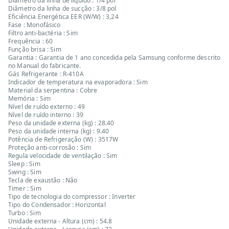
Diâmetro da linha de líquido : 1/4 pol
Diâmetro da linha de sucção : 3/8 pol
Eficiência Energética EER (W/W) : 3,24
Fase : Monofásico
Filtro anti-bactéria : Sim
Frequência : 60
Função brisa : Sim
Garantia : Garantia de 1 ano concedida pela Samsung conforme descrito
no Manual do fabricante.
Gás Refrigerante : R-410A
Indicador de temperatura na evaporadora : Sim
Material da serpentina : Cobre
Memória : Sim
Nível de ruído externo : 49
Nível de ruído interno : 39
Peso da unidade externa (kg) : 28.40
Peso da unidade interna (kg) : 9.40
Potência de Refrigeração (W) : 3517W
Proteção anti-corrosão : Sim
Regula velocidade de ventilação : Sim
Sleep : Sim
Swing : Sim
Tecla de exaustão : Não
Timer : Sim
Tipo de tecnologia do compressor : Inverter
Tipo do Condensador : Horizontal
Turbo : Sim
Unidade externa - Altura (cm) : 54.8