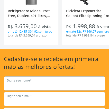
Refrigerador Midea Frost
Bicicleta Ergometrica
Free, Duplex, 491 litros,
Gallant Elite Spinning Ro
Inverter, Inox e Bivolt (MD-
de Inercia 13KG ate 110K
3.659,00
1.998,88
RT650EVK463)
Mecanica GSB13HBTA-PT
R$
à vista
R$
à vist
em até
12x R$ 304,92
sem juros
em até
12x R$ 166,57
sem juro
total de R$ 3.659,04 a prazo
total de R$ 1.998,84 a prazo
Cadastre-se
e receba em primeira
mão as
melhores ofertas!
Digite seu nome*
Digite seu e-mail*