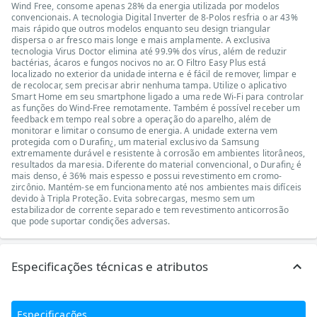
Wind Free, consome apenas 28% da energia utilizada por modelos
convencionais. A tecnologia Digital Inverter de 8-Polos resfria o ar 43%
mais rápido que outros modelos enquanto seu design triangular
dispersa o ar fresco mais longe e mais amplamente. A exclusiva
tecnologia Virus Doctor elimina até 99.9% dos vírus, além de reduzir
bactérias, ácaros e fungos nocivos no ar. O Filtro Easy Plus está
localizado no exterior da unidade interna e é fácil de remover, limpar e
de recolocar, sem precisar abrir nenhuma tampa. Utilize o aplicativo
Smart Home em seu smartphone ligado a uma rede Wi-Fi para controlar
as funções do Wind-Free remotamente. Também é possível receber um
feedback em tempo real sobre a operação do aparelho, além de
monitorar e limitar o consumo de energia. A unidade externa vem
protegida com o Durafin¿, um material exclusivo da Samsung
extremamente durável e resistente à corrosão em ambientes litorâneos,
resultados da maresia. Diferente do material convencional, o Durafin¿ é
mais denso, é 36% mais espesso e possui revestimento em cromo-
zircônio. Mantém-se em funcionamento até nos ambientes mais difíceis
devido à Tripla Proteção. Evita sobrecargas, mesmo sem um
estabilizador de corrente separado e tem revestimento anticorrosão
que pode suportar condições adversas.
Especificações técnicas e atributos
Especificações