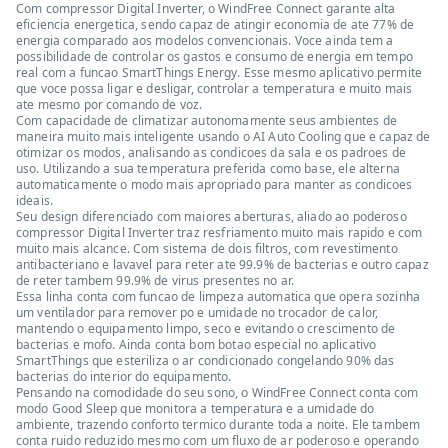
Com compressor Digital Inverter, o WindFree Connect garante alta
eficiencia energetica, sendo capaz de atingir economia de ate 77% de
energia comparado aos modelos convencionais. Voce ainda tem a
possibilidade de controlar os gastos e consumo de energia em tempo
real com a funcao SmartThings Energy. Esse mesmo aplicativo permite
que voce possa ligar e desligar, controlar a temperatura e muito mais
ate mesmo por comando de voz.
Com capacidade de climatizar autonomamente seus ambientes de
maneira muito mais inteligente usando o AI Auto Cooling que e capaz de
otimizar os modos, analisando as condicoes da sala e os padroes de
uso. Utilizando a sua temperatura preferida como base, ele alterna
automaticamente o modo mais apropriado para manter as condicoes
ideais.
Seu design diferenciado com maiores aberturas, aliado ao poderoso
compressor Digital Inverter traz resfriamento muito mais rapido e com
muito mais alcance. Com sistema de dois filtros, com revestimento
antibacteriano e lavavel para reter ate 99.9% de bacterias e outro capaz
de reter tambem 99.9% de virus presentes no ar.
Essa linha conta com funcao de limpeza automatica que opera sozinha
um ventilador para remover po e umidade no trocador de calor,
mantendo o equipamento limpo, seco e evitando o crescimento de
bacterias e mofo. Ainda conta bom botao especial no aplicativo
SmartThings que esteriliza o ar condicionado congelando 90% das
bacterias do interior do equipamento.
Pensando na comodidade do seu sono, o WindFree Connect conta com
modo Good Sleep que monitora a temperatura e a umidade do
ambiente, trazendo conforto termico durante toda a noite. Ele tambem
conta ruido reduzido mesmo com um fluxo de ar poderoso e operando