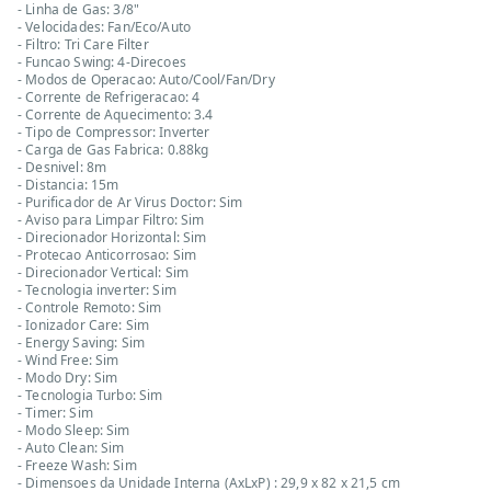
- Linha de Gas: 3/8"
- Velocidades: Fan/Eco/Auto
- Filtro: Tri Care Filter
- Funcao Swing: 4-Direcoes
- Modos de Operacao: Auto/Cool/Fan/Dry
- Corrente de Refrigeracao: 4
- Corrente de Aquecimento: 3.4
- Tipo de Compressor: Inverter
- Carga de Gas Fabrica: 0.88kg
- Desnivel: 8m
- Distancia: 15m
- Purificador de Ar Virus Doctor: Sim
- Aviso para Limpar Filtro: Sim
- Direcionador Horizontal: Sim
- Protecao Anticorrosao: Sim
- Direcionador Vertical: Sim
- Tecnologia inverter: Sim
- Controle Remoto: Sim
- Ionizador Care: Sim
- Energy Saving: Sim
- Wind Free: Sim
- Modo Dry: Sim
- Tecnologia Turbo: Sim
- Timer: Sim
- Modo Sleep: Sim
- Auto Clean: Sim
- Freeze Wash: Sim
- Dimensoes da Unidade Interna (AxLxP) : 29,9 x 82 x 21,5 cm