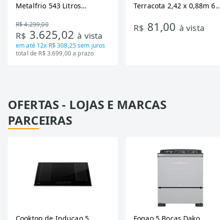
Metalfrio 543 Litros
Terracota 2,42 x 0,88m 6
DA550IF - Dupla Ação,
Ondas
81,00
R$ 4.299,00
Tecnologia Inverter, Branco,
R$
à vista
3.625,02
R$
à vista
Bivolt
em até
12x R$ 308,25
sem juros
total de R$ 3.699,00 a prazo
OFERTAS - LOJAS E MARCAS
PARCEIRAS
Cooktop de Inducao 5
Fogao 5 Bocas Dako