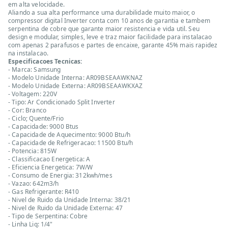
em alta velocidade.
Aliando a sua alta performance uma durabilidade muito maior, o
compressor digital Inverter conta com 10 anos de garantia e tambem
serpentina de cobre que garante maior resistencia e vida util. Seu
design e modular, simples, leve e traz maior facilidade para instalacao
com apenas 2 parafusos e partes de encaixe, garante 45% mais rapidez
na instalacao.
Especificacoes Tecnicas:
- Marca: Samsung
- Modelo Unidade Interna: AR09BSEAAWKNAZ
- Modelo Unidade Externa: AR09BSEAAWKXAZ
- Voltagem: 220V
- Tipo: Ar Condicionado Split Inverter
- Cor: Branco
- Ciclo; Quente/Frio
- Capacidade: 9000 Btus
- Capacidade de Aquecimento: 9000 Btu/h
- Capacidade de Refrigeracao: 11500 Btu/h
- Potencia: 815W
- Classificacao Energetica: A
- Eficiencia Energetica: 7W/W
- Consumo de Energia: 312kwh/mes
- Vazao: 642m3/h
- Gas Refrigerante: R410
- Nivel de Ruido da Unidade Interna: 38/21
- Nivel de Ruido da Unidade Externa: 47
- Tipo de Serpentina: Cobre
- Linha Liq: 1/4"