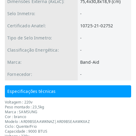
Dimensões Externa (AxLxC):
75,4x30,8x18,9 (cm)
Selo Inmetro:
-
Certificado Anatel:
10725-21-02752
Tipo de Selo Inmetro:
-
Classificação Energética:
-
Marca:
Band-Aid
Fornecedor:
-
Especificações técnicas
Voltagem : 220v
Peso montado : 23,5kg
Marca : SAMSUNG
Cor : branco
Modelo : AR09BSEAAWKNAZ|AR09BSEAAWKXAZ
Ciclo : Quente/Frio
Capacidade : 9000 BTUS