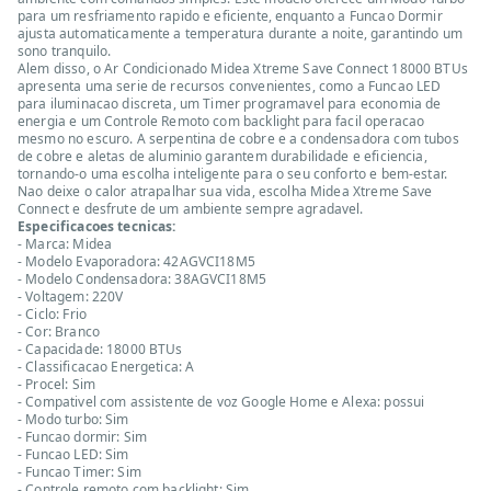
para um resfriamento rapido e eficiente, enquanto a Funcao Dormir
ajusta automaticamente a temperatura durante a noite, garantindo um
sono tranquilo.
Alem disso, o Ar Condicionado Midea Xtreme Save Connect 18000 BTUs
apresenta uma serie de recursos convenientes, como a Funcao LED
para iluminacao discreta, um Timer programavel para economia de
energia e um Controle Remoto com backlight para facil operacao
mesmo no escuro. A serpentina de cobre e a condensadora com tubos
de cobre e aletas de aluminio garantem durabilidade e eficiencia,
tornando-o uma escolha inteligente para o seu conforto e bem-estar.
Nao deixe o calor atrapalhar sua vida, escolha Midea Xtreme Save
Connect e desfrute de um ambiente sempre agradavel.
Especificacoes tecnicas:
- Marca: Midea
- Modelo Evaporadora: 42AGVCI18M5
- Modelo Condensadora: 38AGVCI18M5
- Voltagem: 220V
- Ciclo: Frio
- Cor: Branco
- Capacidade: 18000 BTUs
- Classificacao Energetica: A
- Procel: Sim
- Compativel com assistente de voz Google Home e Alexa: possui
- Modo turbo: Sim
- Funcao dormir: Sim
- Funcao LED: Sim
- Funcao Timer: Sim
- Controle remoto com backlight: Sim