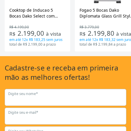
Cooktop de Inducao 5
Fogao 5 Bocas Dako
Bocas Dako Select com
Diplomata Glass Grill Styl
Zona Flexivel 220V
Timer Bivolt
R$ 4.199,00
R$ 3.779,00
2.199,00
2.199,80
R$
à vista
R$
à vist
em até
12x R$ 183,25
sem juros
em até
12x R$ 183,32
sem juro
total de R$ 2.199,00 a prazo
total de R$ 2.199,84 a prazo
Cadastre-se
e receba em primeira
mão as
melhores ofertas!
Digite seu nome*
Digite seu e-mail*