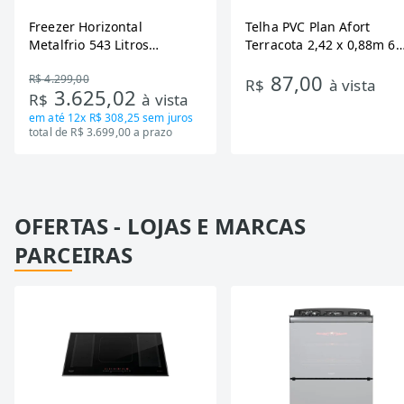
Freezer Horizontal
Telha PVC Plan Afort
Metalfrio 543 Litros
Terracota 2,42 x 0,88m 6
DA550IF - Dupla Ação,
Ondas
87,00
R$ 4.299,00
Tecnologia Inverter, Branco,
R$
à vista
3.625,02
R$
à vista
Bivolt
em até
12x R$ 308,25
sem juros
total de R$ 3.699,00 a prazo
OFERTAS - LOJAS E MARCAS
PARCEIRAS