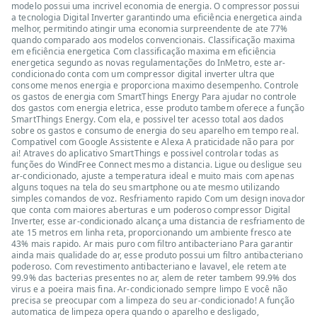
modelo possui uma incrivel economia de energia. O compressor possui
a tecnologia Digital Inverter garantindo uma eficiência energetica ainda
melhor, permitindo atingir uma economia surpreendente de ate 77%
quando comparado aos modelos convencionais. Classificação maxima
em eficiência energetica Com classificação maxima em eficiência
energetica segundo as novas regulamentações do InMetro, este ar-
condicionado conta com um compressor digital inverter ultra que
consome menos energia e proporciona maximo desempenho. Controle
os gastos de energia com SmartThings Energy Para ajudar no controle
dos gastos com energia eletrica, esse produto tambem oferece a função
SmartThings Energy. Com ela, e possivel ter acesso total aos dados
sobre os gastos e consumo de energia do seu aparelho em tempo real.
Compativel com Google Assistente e Alexa A praticidade não para por
ai! Atraves do aplicativo SmartThings e possivel controlar todas as
funções do WindFree Connect mesmo a distancia. Ligue ou desligue seu
ar-condicionado, ajuste a temperatura ideal e muito mais com apenas
alguns toques na tela do seu smartphone ou ate mesmo utilizando
simples comandos de voz. Resfriamento rapido Com um design inovador
que conta com maiores aberturas e um poderoso compressor Digital
Inverter, esse ar-condicionado alcança uma distancia de resfriamento de
ate 15 metros em linha reta, proporcionando um ambiente fresco ate
43% mais rapido. Ar mais puro com filtro antibacteriano Para garantir
ainda mais qualidade do ar, esse produto possui um filtro antibacteriano
poderoso. Com revestimento antibacteriano e lavavel, ele retem ate
99.9% das bacterias presentes no ar, alem de reter tambem 99.9% dos
virus e a poeira mais fina. Ar-condicionado sempre limpo E você não
precisa se preocupar com a limpeza do seu ar-condicionado! A função
automatica de limpeza opera quando o aparelho e desligado,