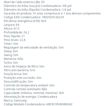
Nível de ruído externo (db): 50
Diâmetro da linha (sucção) Condensadora: 3/8 pol
Diâmetro da linha (líquido) Condensadora: 1/4 pol
Garantia do produto: 10 anos compressor e 1 ano demais componentes
Código EAN Condensadora: 7892509126229
Eficiência energética (EER): N/A
Largura: 66
Altura: 47,5
Profundidade: 24,2
Peso líquido: 21
Peso bruto: 22,8
Timer: Sim
Regulagem da velocidade de ventilação: Sim
Sleep: Sim
Swing: Sim
Memória: Não
Turbo: Sim
Aviso de limpeza de filtro: Sim
Filtro anti-bactéria: Sim
Função brisa: Sim
Proteção anti-corrosão: Sim
Desumidificação: Sim
Controle de temperatura estável: Sim
Controle remoto iluminado: Não
Capacidade (mínima, nominal, máxima): N/A
Alimentação de energia: Condensadora
Marca: Samsung
Código Modelo Condensadora: AR09CVFAMWKXAZ