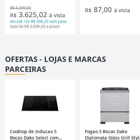
DA550IF - Dupla Ação,
Ondas
87,00
R$ 4.299,00
Tecnologia Inverter, Branco,
R$
à vista
3.625,02
R$
à vista
Bivolt
em até
12x R$ 308,25
sem juros
total de R$ 3.699,00 a prazo
OFERTAS - LOJAS E MARCAS
PARCEIRAS
Cooktop de Inducao 5
Fogao 5 Bocas Dako
Bocas Dako Select com
Diplomata Glass Grill Styl