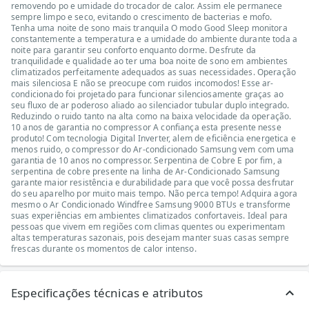
removendo po e umidade do trocador de calor. Assim ele permanece
sempre limpo e seco, evitando o crescimento de bacterias e mofo.
Tenha uma noite de sono mais tranquila O modo Good Sleep monitora
constantemente a temperatura e a umidade do ambiente durante toda a
noite para garantir seu conforto enquanto dorme. Desfrute da
tranquilidade e qualidade ao ter uma boa noite de sono em ambientes
climatizados perfeitamente adequados as suas necessidades. Operação
mais silenciosa E não se preocupe com ruidos incomodos! Esse ar-
condicionado foi projetado para funcionar silenciosamente graças ao
seu fluxo de ar poderoso aliado ao silenciador tubular duplo integrado.
Reduzindo o ruido tanto na alta como na baixa velocidade da operação.
10 anos de garantia no compressor A confiança esta presente nesse
produto! Com tecnologia Digital Inverter, alem de eficiência energetica e
menos ruido, o compressor do Ar-condicionado Samsung vem com uma
garantia de 10 anos no compressor. Serpentina de Cobre E por fim, a
serpentina de cobre presente na linha de Ar-Condicionado Samsung
garante maior resistência e durabilidade para que você possa desfrutar
do seu aparelho por muito mais tempo. Não perca tempo! Adquira agora
mesmo o Ar Condicionado Windfree Samsung 9000 BTUs e transforme
suas experiências em ambientes climatizados confortaveis. Ideal para
pessoas que vivem em regiões com climas quentes ou experimentam
altas temperaturas sazonais, pois desejam manter suas casas sempre
frescas durante os momentos de calor intenso.
Especificações técnicas e atributos