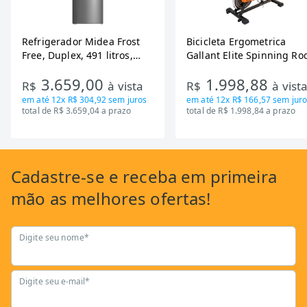
Refrigerador Midea Frost
Bicicleta Ergometrica
Free, Duplex, 491 litros,
Gallant Elite Spinning Ro
Inverter, Inox e Bivolt (MD-
de Inercia 13KG ate 110K
3.659,00
1.998,88
RT650EVK463)
Mecanica GSB13HBTA-PT
R$
à vista
R$
à vist
em até
12x R$ 304,92
sem juros
em até
12x R$ 166,57
sem juro
total de R$ 3.659,04 a prazo
total de R$ 1.998,84 a prazo
Cadastre-se
e receba em primeira
mão as
melhores ofertas!
Digite seu nome*
Digite seu e-mail*