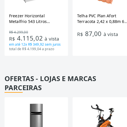
Freezer Horizontal
Telha PVC Plan Afort
Metalfrio 543 Litros
Terracota 2,42 x 0,88m 6
DA550IF - Dupla Ação,
Ondas
87,00
R$ 4.299,00
Tecnologia Inverter, Branco,
R$
à vista
4.115,02
R$
à vista
Bivolt
em até
12x R$ 349,92
sem juros
total de R$ 4.199,04 a prazo
OFERTAS - LOJAS E MARCAS
PARCEIRAS