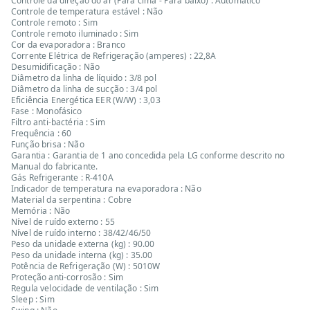
Controle da direção do ar (Para cima - Para baixo) : Automatico
Controle de temperatura estável : Não
Controle remoto : Sim
Controle remoto iluminado : Sim
Cor da evaporadora : Branco
Corrente Elétrica de Refrigeração (amperes) : 22,8A
Desumidificação : Não
Diâmetro da linha de líquido : 3/8 pol
Diâmetro da linha de sucção : 3/4 pol
Eficiência Energética EER (W/W) : 3,03
Fase : Monofásico
Filtro anti-bactéria : Sim
Frequência : 60
Função brisa : Não
Garantia : Garantia de 1 ano concedida pela LG conforme descrito no
Manual do fabricante.
Gás Refrigerante : R-410A
Indicador de temperatura na evaporadora : Não
Material da serpentina : Cobre
Memória : Não
Nível de ruído externo : 55
Nível de ruído interno : 38/42/46/50
Peso da unidade externa (kg) : 90.00
Peso da unidade interna (kg) : 35.00
Potência de Refrigeração (W) : 5010W
Proteção anti-corrosão : Sim
Regula velocidade de ventilação : Sim
Sleep : Sim