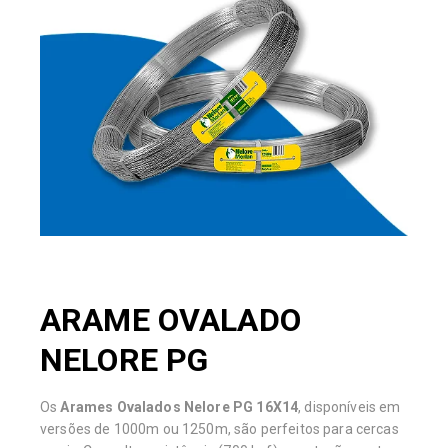
ARAME OVALADO
NELORE PG
Os
Arames Ovalados Nelore PG 16X14
, disponíveis em
versões de 1000m ou 1250m, são perfeitos para cercas