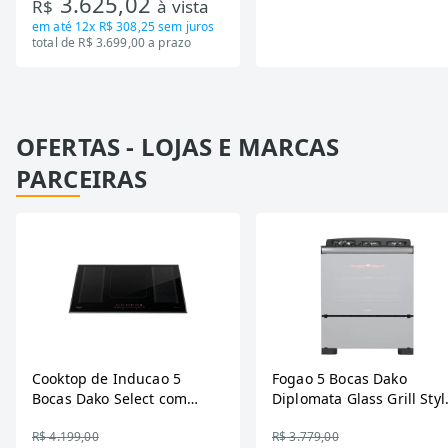
3.625,02
R$
à vista
Bivolt
em até
12x R$ 308,25
sem juros
total de R$ 3.699,00 a prazo
OFERTAS - LOJAS E MARCAS
PARCEIRAS
Cooktop de Inducao 5
Fogao 5 Bocas Dako
Bocas Dako Select com
Diplomata Glass Grill Styl
Zona Flexivel 220V
Timer Bivolt
R$ 4.199,00
R$ 3.779,00