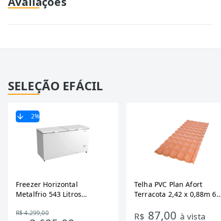
Avaliações
SELEÇÃO EFÁCIL
2
%
Freezer Horizontal
Telha PVC Plan Afort
Metalfrio 543 Litros
Terracota 2,42 x 0,88m 6
DA550IF - Dupla Ação,
Ondas
87,00
R$ 4.299,00
Tecnologia Inverter, Branco,
R$
à vista