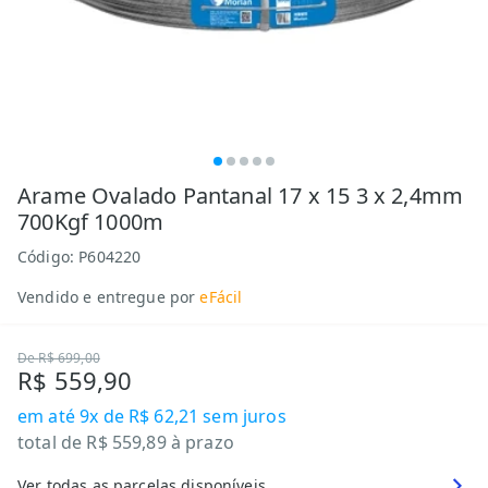
Arame Ovalado Pantanal 17 x 15 3 x 2,4mm
700Kgf 1000m
Código:
P604220
Vendido e entregue por
eFácil
De
R$ 699,00
R$ 559,90
em até
9x de R$ 62,21
sem juros
total de
R$ 559,89
à prazo
Ver todas as parcelas disponíveis