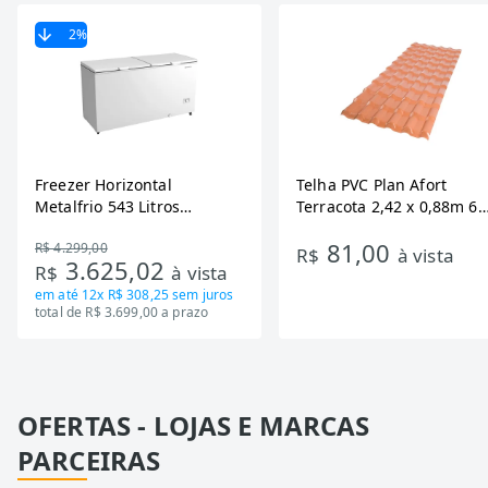
2
%
Freezer Horizontal
Telha PVC Plan Afort
Metalfrio 543 Litros
Terracota 2,42 x 0,88m 6
DA550IF - Dupla Ação,
Ondas
81,00
R$ 4.299,00
Tecnologia Inverter, Branco,
R$
à vista
3.625,02
R$
à vista
Bivolt
em até
12x R$ 308,25
sem juros
total de R$ 3.699,00 a prazo
OFERTAS - LOJAS E MARCAS
PARCEIRAS