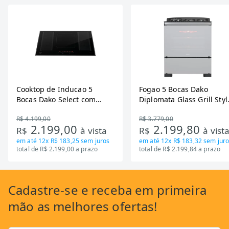
Cooktop de Inducao 5
Fogao 5 Bocas Dako
Bocas Dako Select com
Diplomata Glass Grill Styl
Zona Flexivel 220V
Timer Bivolt
R$ 4.199,00
R$ 3.779,00
2.199,00
2.199,80
R$
à vista
R$
à vist
em até
12x R$ 183,25
sem juros
em até
12x R$ 183,32
sem juro
total de R$ 2.199,00 a prazo
total de R$ 2.199,84 a prazo
Cadastre-se
e receba em primeira
mão as
melhores ofertas!