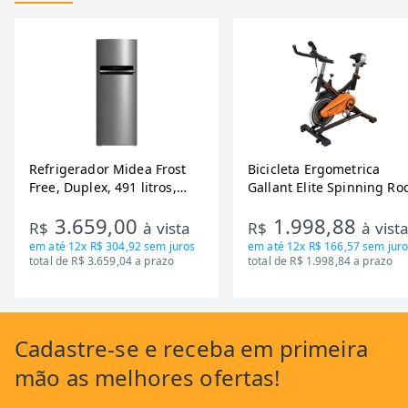
Refrigerador Midea Frost
Bicicleta Ergometrica
Free, Duplex, 491 litros,
Gallant Elite Spinning Ro
Inverter, Inox e Bivolt (MD-
de Inercia 13KG ate 110K
3.659,00
1.998,88
RT650EVK463)
Mecanica GSB13HBTA-PT
R$
à vista
R$
à vist
em até
12x R$ 304,92
sem juros
em até
12x R$ 166,57
sem juro
total de R$ 3.659,04 a prazo
total de R$ 1.998,84 a prazo
Cadastre-se
e receba em primeira
mão as
melhores ofertas!