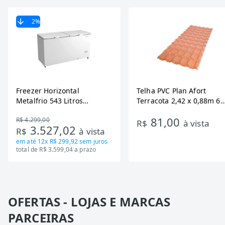
2
%
Freezer Horizontal
Telha PVC Plan Afort
Metalfrio 543 Litros
Terracota 2,42 x 0,88m 6
DA550IF - Dupla Ação,
Ondas
81,00
R$ 4.299,00
Tecnologia Inverter, Branco,
R$
à vista
3.527,02
R$
à vista
Bivolt
em até
12x R$ 299,92
sem juros
total de R$ 3.599,04 a prazo
OFERTAS - LOJAS E MARCAS
PARCEIRAS