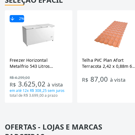
2
%
Freezer Horizontal
Telha PVC Plan Afort
Metalfrio 543 Litros
Terracota 2,42 x 0,88m 6
DA550IF - Dupla Ação,
Ondas
87,00
R$ 4.299,00
Tecnologia Inverter, Branco,
R$
à vista
3.625,02
R$
à vista
Bivolt
em até
12x R$ 308,25
sem juros
total de R$ 3.699,00 a prazo
OFERTAS - LOJAS E MARCAS