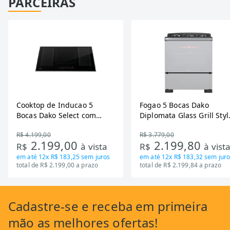
PARCEIRAS
Cooktop de Inducao 5
Fogao 5 Bocas Dako
Bocas Dako Select com
Diplomata Glass Grill Styl
Zona Flexivel 220V
Timer Bivolt
R$ 4.199,00
R$ 3.779,00
2.199,00
2.199,80
R$
à vista
R$
à vist
em até
12x R$ 183,25
sem juros
em até
12x R$ 183,32
sem juro
total de R$ 2.199,00 a prazo
total de R$ 2.199,84 a prazo
Cadastre-se
e receba em primeira
mão as
melhores ofertas!