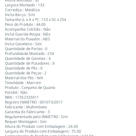
Altura Montado : 92
Largura Montado : 133
Corrediça : Metálica
Inclui Berço : Sim
Tamanho (L x A x P) : 133 x 92 x 254
Peso do Produto : 44.00
Acompanha Colchão : Não
Inclui Guarda-Roupa : Não
Material do Puxador : ABS
Inclui Gaveteiro : Sim
Quantidade de Portas : 0
Profundidade Montado : 254
Quantidade de Gavetas : 4
Quantidade de Puxadores : 8
Quantidade de Pés : 0
Quantidade de Peças : 2
Material dos Pés : N/A
Tonalidade : Marrom
Produto : Conjunto de Quarto
Portátil : Não
RBN : 17352335011
Registro INMETRO : 001073/2017
Fabricante : Multimóveis
Garantia do Fabricante : 3
Regulamentado pelo INMETRO : Sim
Requer Montagem : Sim
Altura do Produto com Embalagem : 24.00
Largura do Produto com Embalagem : 75.00