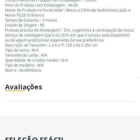
Comprimento do Produto com Embalagem : 134.00
Peso do Produto com Embalagem : 44.00
Nome do Produto no Fornecedor : Berço e Cômoda Multimóveis João e
Maria FG2810 Branco
Tempo de Garantia : 3 meses
Estado de Origem : RS
Produto precisa de Montagem? : Sim, sugerimos a contratação do nosso
serviço de montagem (para os CEPs em que o serviço está disponível)
ou de algum profissional experiente de sua preferência
Descrição do Tamanho : L x A x P: 133 x 92 x 254 cm
Tipo de cama : N/A
Tamanho da cama : N/A
Quantidade de criados mudos : N/A
Tipo de madeira : N/A
Marca : Multimóveis
Avaliações
SELEÇÃO EFÁCIL