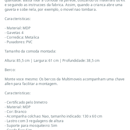
qualidade. Basta fixar a comoda na parede, utilizando os materiais do kit
e seguindo as instrucoes da fabrica. Assim, quando a crianca abre uma
gaveta e sobe nela, por exemplo, o movel nao tombara.
Caracteristicas:
- Material: MDP
- Gavetas 4
- Corredica: Metalica
- Puxadores: PVC
Tamanho da comoda montada:
Altura: 85,5 cm | Largura: 61 cm | Profundidade: 38,5 cm
Berco:
Monte voce mesmo: Os bercos da Multimoveis acompanham uma chave
allen para facilitar a montagem.
Caracteristicas:
- Certificado pelo Inmetro
- Material: MDP
- Cor: Branco
- Acompanha colchao: Nao, tamanho indicado: 130 x 60 cm
- Lastro com 3 regulagens de altura
- Suporte para mosquiteiro: Sim