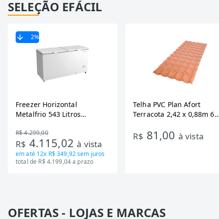
SELEÇÃO EFÁCIL
2
%
Freezer Horizontal
Telha PVC Plan Afort
Metalfrio 543 Litros
Terracota 2,42 x 0,88m 6
DA550IF - Dupla Ação,
Ondas
81,00
R$ 4.299,00
Tecnologia Inverter, Branco,
R$
à vista
4.115,02
R$
à vista
Bivolt
em até
12x R$ 349,92
sem juros
total de R$ 4.199,04 a prazo
OFERTAS - LOJAS E MARCAS