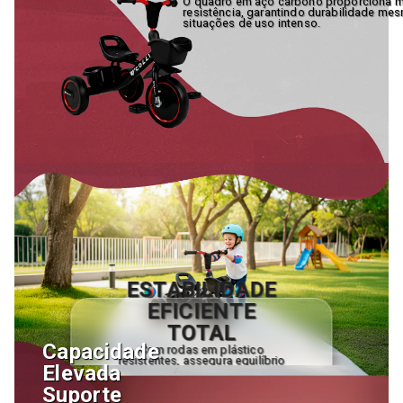
O quadro em aço carbono proporciona m
resistência, garantindo durabilidade m
situações de uso intenso.
ESTABILIDADE
EFICIENTE
TOTAL
Capacidade
Com rodas em plástico
resistentes, assegura equilíbrio
Elevada
constante, ideal para
proporcionar segurança durante
Suporte
os trajetos.