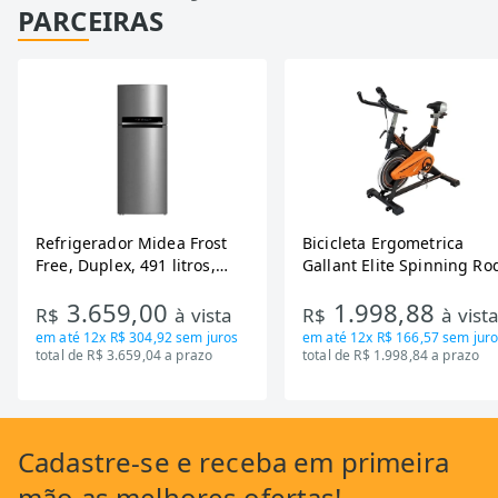
PARCEIRAS
Refrigerador Midea Frost
Bicicleta Ergometrica
Free, Duplex, 491 litros,
Gallant Elite Spinning Ro
Inverter, Inox e Bivolt (MD-
de Inercia 13KG ate 110K
3.659,00
1.998,88
RT650EVK463)
Mecanica GSB13HBTA-PT
R$
à vista
R$
à vist
em até
12x R$ 304,92
sem juros
em até
12x R$ 166,57
sem juro
total de R$ 3.659,04 a prazo
total de R$ 1.998,84 a prazo
Cadastre-se
e receba em primeira
mão as
melhores ofertas!