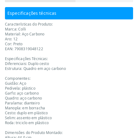
Especificações técnicas
Características do Produto:
Marca: Colli
Material: Aço Carbono
Aro: 12
Cor: Preto
EAN: 7908319048122
Especificações Técnicas:
Diferenciais: Duplo cesto
Estrutura: Quadro em aço carbono
Componentes:
Guidão: Aço
Pedivela: plástico
Garfo: aço carbono
Quadro: aço carbono
Paralama: dianteiro
Manopla: em borracha
Cesto: duplo em plástico
Selim: assento em plástico
Roda: triciclo em plástico
Dimensões do Produto Montado:
Altura: 44,0 cm