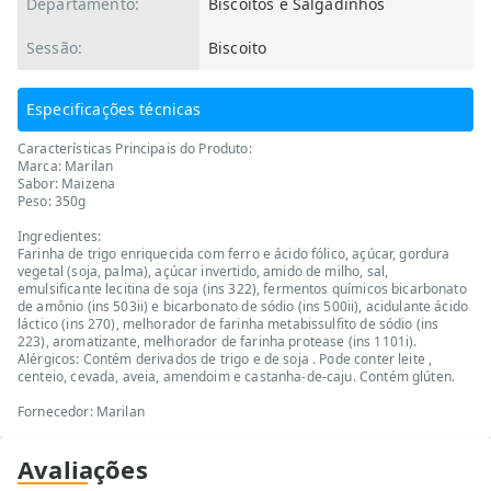
Departamento:
Biscoitos e Salgadinhos
Sessão:
Biscoito
Especificações técnicas
Características Principais do Produto:
Marca: Marilan
Sabor: Maizena
Peso: 350g
Ingredientes:
Farinha de trigo enriquecida com ferro e ácido fólico, açúcar, gordura
vegetal (soja, palma), açúcar invertido, amido de milho, sal,
emulsificante lecitina de soja (ins 322), fermentos químicos bicarbonato
de amônio (ins 503ii) e bicarbonato de sódio (ins 500ii), acidulante ácido
láctico (ins 270), melhorador de farinha metabissulfito de sódio (ins
223), aromatizante, melhorador de farinha protease (ins 1101i).
Alérgicos: Contém derivados de trigo e de soja . Pode conter leite ,
centeio, cevada, aveia, amendoim e castanha-de-caju. Contém glúten.
Fornecedor: Marilan
Avaliações