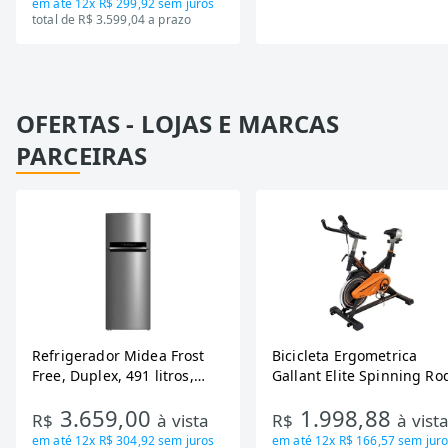
em até
12x R$ 299,92
sem juros
total de R$ 3.599,04 a prazo
OFERTAS - LOJAS E MARCAS
PARCEIRAS
Refrigerador Midea Frost
Bicicleta Ergometrica
Free, Duplex, 491 litros,
Gallant Elite Spinning Ro
Inverter, Inox e Bivolt (MD-
de Inercia 13KG ate 110K
3.659,00
1.998,88
RT650EVK463)
Mecanica GSB13HBTA-PT
R$
à vista
R$
à vist
em até
12x R$ 304,92
sem juros
em até
12x R$ 166,57
sem juro