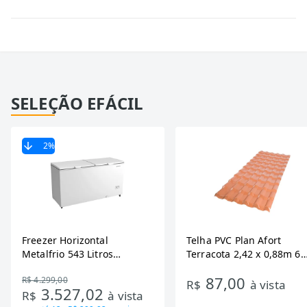
SELEÇÃO EFÁCIL
2
%
Freezer Horizontal
Telha PVC Plan Afort
Metalfrio 543 Litros
Terracota 2,42 x 0,88m 6
DA550IF - Dupla Ação,
Ondas
87,00
R$ 4.299,00
Tecnologia Inverter, Branco,
R$
à vista
3.527,02
R$
à vista
Bivolt