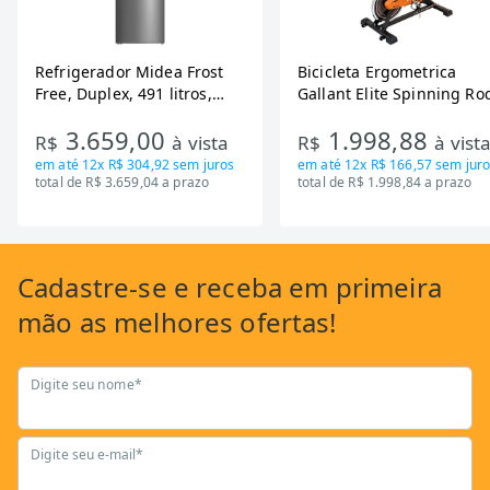
Refrigerador Midea Frost
Bicicleta Ergometrica
Free, Duplex, 491 litros,
Gallant Elite Spinning Ro
Inverter, Inox e Bivolt (MD-
de Inercia 13KG ate 110K
3.659,00
1.998,88
RT650EVK463)
Mecanica GSB13HBTA-PT
R$
à vista
R$
à vist
em até
12x R$ 304,92
sem juros
em até
12x R$ 166,57
sem juro
total de R$ 3.659,04 a prazo
total de R$ 1.998,84 a prazo
Cadastre-se
e receba em primeira
mão as
melhores ofertas!
Digite seu nome*
Digite seu e-mail*