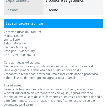
Departamento:
Biscoitos e Salgadinhos
Sessão:
Biscoito
Especificações técnicas
Características do Produto:
Marca: Nestlé
Linha: Bono
Sabor: Morango
Recheio: Morango
Peso por Unidade: 90g
EAN: 17891000376734
Características Adicionais:
Recheio sabor morango combina crocância com sabor irresistível
Uma opção prática e deliciosa para qualquer hora do dia
Crocantes e recheados, oferecem uma experiência doce e prazerosa
Sabor clássico de morango que agrada toda a família
Ingredientes:
Farinha de trigo enriquecida com ferro e ácido fólico, açúcar, óleo
vegetal, mineral cálcio (carbonato de cálcio), sal, açúcar invertido,
farinha de aveia, soro de leite, fermentos químicos bicarbonato de sódio
e fosfato monocálcio, aromatizante, emulsificante lectina de soja e
corante natural carmim