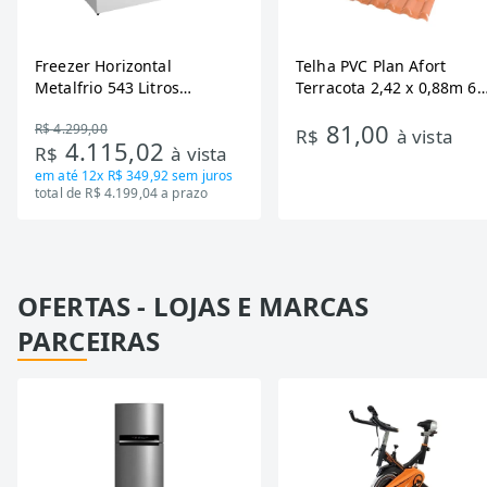
Freezer Horizontal
Telha PVC Plan Afort
Metalfrio 543 Litros
Terracota 2,42 x 0,88m 6
DA550IF - Dupla Ação,
Ondas
81,00
R$ 4.299,00
Tecnologia Inverter, Branco,
R$
à vista
4.115,02
R$
à vista
Bivolt
em até
12x R$ 349,92
sem juros
total de R$ 4.199,04 a prazo
OFERTAS - LOJAS E MARCAS
PARCEIRAS