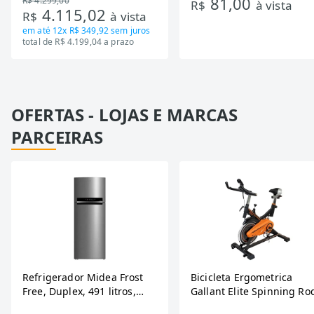
81,00
R$ 4.299,00
Tecnologia Inverter, Branco,
R$
à vista
4.115,02
R$
à vista
Bivolt
em até
12x R$ 349,92
sem juros
total de R$ 4.199,04 a prazo
OFERTAS - LOJAS E MARCAS
PARCEIRAS
Refrigerador Midea Frost
Bicicleta Ergometrica
Free, Duplex, 491 litros,
Gallant Elite Spinning Ro
Inverter, Inox e Bivolt (MD-
de Inercia 13KG ate 110K