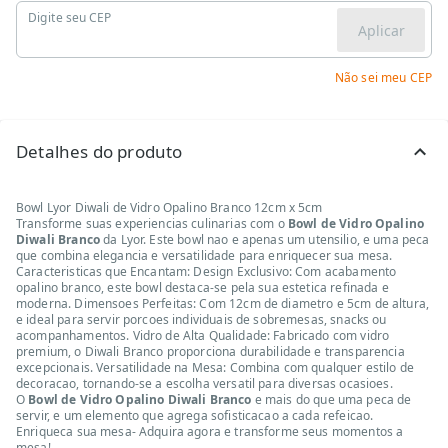
Digite seu CEP
Aplicar
Não sei meu CEP
Detalhes do produto
Bowl Lyor Diwali de Vidro Opalino Branco 12cm x 5cm
Transforme suas experiencias culinarias com o
Bowl de Vidro Opalino
Diwali Branco
da Lyor. Este bowl nao e apenas um utensilio, e uma peca
que combina elegancia e versatilidade para enriquecer sua mesa.
Caracteristicas que Encantam: Design Exclusivo: Com acabamento
opalino branco, este bowl destaca-se pela sua estetica refinada e
moderna. Dimensoes Perfeitas: Com 12cm de diametro e 5cm de altura,
e ideal para servir porcoes individuais de sobremesas, snacks ou
acompanhamentos. Vidro de Alta Qualidade: Fabricado com vidro
premium, o Diwali Branco proporciona durabilidade e transparencia
excepcionais. Versatilidade na Mesa: Combina com qualquer estilo de
decoracao, tornando-se a escolha versatil para diversas ocasioes.
O
Bowl de Vidro Opalino Diwali Branco
e mais do que uma peca de
servir, e um elemento que agrega sofisticacao a cada refeicao.
Enriqueca sua mesa- Adquira agora e transforme seus momentos a
mesa!