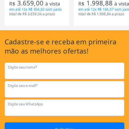
3.659,00
1.998,88
RT650EVK463)
Mecanica GSB13HBTA-PT
R$
à vista
R$
à vist
em até
12x R$ 304,92
sem juros
em até
12x R$ 166,57
sem juro
total de R$ 3.659,04 a prazo
total de R$ 1.998,84 a prazo
Cadastre-se
e receba em primeira
mão as
melhores ofertas!
Digite seu nome*
Digite seu e-mail*
Digite seu WhatsApp