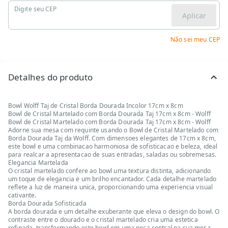
Digite seu CEP
Aplicar
Não sei meu CEP
Detalhes do produto
Bowl Wolff Taj de Cristal Borda Dourada Incolor 17cm x 8cm
Bowl de Cristal Martelado com Borda Dourada Taj 17cm x 8cm - Wolff
Bowl de Cristal Martelado com Borda Dourada Taj 17cm x 8cm - Wolff
Adorne sua mesa com requinte usando o Bowl de Cristal Martelado com
Borda Dourada Taj da Wolff. Com dimensoes elegantes de 17cm x 8cm,
este bowl e uma combinacao harmoniosa de sofisticacao e beleza, ideal
para realcar a apresentacao de suas entradas, saladas ou sobremesas.
Elegancia Martelada
O cristal martelado confere ao bowl uma textura distinta, adicionando
um toque de elegancia e um brilho encantador. Cada detalhe martelado
reflete a luz de maneira unica, proporcionando uma experiencia visual
cativante.
Borda Dourada Sofisticada
A borda dourada e um detalhe exuberante que eleva o design do bowl. O
contraste entre o dourado e o cristal martelado cria uma estetica
refinada, transformando este bowl em uma peca central na sua mesa.