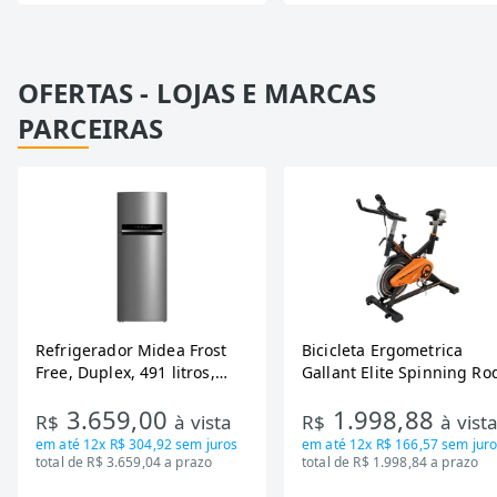
OFERTAS - LOJAS E MARCAS
PARCEIRAS
Refrigerador Midea Frost
Bicicleta Ergometrica
Free, Duplex, 491 litros,
Gallant Elite Spinning Ro
Inverter, Inox e Bivolt (MD-
de Inercia 13KG ate 110K
3.659,00
1.998,88
RT650EVK463)
Mecanica GSB13HBTA-PT
R$
à vista
R$
à vist
em até
12x R$ 304,92
sem juros
em até
12x R$ 166,57
sem juro
total de R$ 3.659,04 a prazo
total de R$ 1.998,84 a prazo