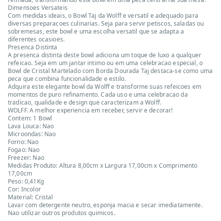
Dimensoes Versateis
Com medidas ideais, o Bowl Taj da Wolff e versatil e adequado para
diversas preparacoes culinarias. Seja para servir petiscos, saladas ou
sobremesas, este bowl e uma escolha versatil que se adapta a
diferentes ocasioes.
Presenca Distinta
A presenca distinta deste bowl adiciona um toque de luxo a qualquer
refeicao. Seja em um jantar intimo ou em uma celebracao especial, o
Bowl de Cristal Martelado com Borda Dourada Taj destaca-se como uma
peca que combina funcionalidade e estilo.
Adquira este elegante bowl da Wolff e transforme suas refeicoes em
momentos de puro refinamento. Cada uso e uma celebracao da
tradicao, qualidade e design que caracterizam a Wolff.
WOLFF. A melhor experiencia em receber, servir e decorar!
Contem: 1 Bowl
Lava Louca: Nao
Microondas: Nao
Forno: Nao
Fogao: Nao
Freezer: Nao
Medidas Produto: Altura 8,00cm x Largura 17,00cm x Comprimento
17,00cm
Peso: 0,41Kg
Cor: Incolor
Material: Cristal
Lavar com detergente neutro, esponja macia e secar imediatamente.
Nao utilizar outros produtos quimicos.