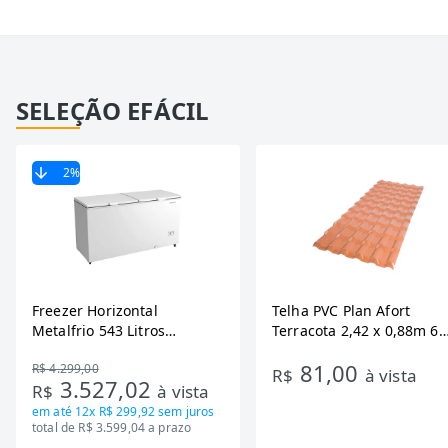
SELEÇÃO EFÁCIL
2
%
Freezer Horizontal
Telha PVC Plan Afort
Metalfrio 543 Litros
Terracota 2,42 x 0,88m 6
DA550IF - Dupla Ação,
Ondas
81,00
R$ 4.299,00
Tecnologia Inverter, Branco,
R$
à vista
3.527,02
R$
à vista
Bivolt
em até
12x R$ 299,92
sem juros
total de R$ 3.599,04 a prazo