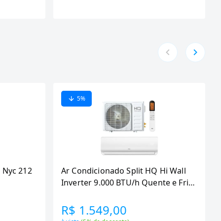
5
%
 Nyc 212
Ar Condicionado Split HQ Hi Wall
Inverter 9.000 BTU/h Quente e Frio
Monofasico Branco
VIHT9KCH3S2S23 -
R$ 1.549,00