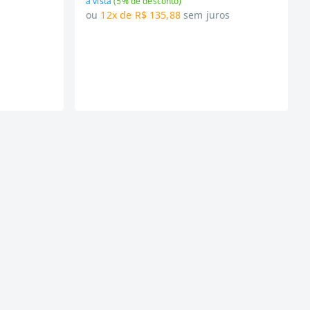
à vista
(
5
% de desconto)
s
ou
12x de R$ 135,88
sem juros