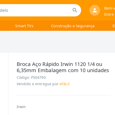
Bem-v
Entre
Smart TVs
Construção e Segurança
E
Broca Aço Rápido Irwin 1120 1/4 ou
6,35mm Embalagem com 10 unidades
Código:
P504790
Vendido e entregue por
eFácil
Irwin