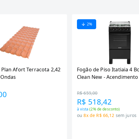
2
%
 Plan Afort Terracota 2,42
Fogão de Piso Itatiaia 4 B
6 Ondas
Clean New - Acendimento
Preto
00
R$ 659,00
R$ 518,42
à vista
(
2
% de desconto)
ou
8x de R$ 66,12
sem juros