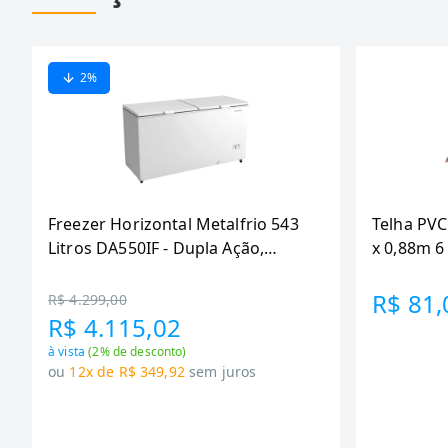
2
%
Freezer Horizontal Metalfrio 543
Telha PVC
Litros DA550IF - Dupla Ação,
x 0,88m 
Tecnologia Inverter, Branco, Bivolt
R$ 81,
R$ 4.299,00
R$ 4.115,02
à vista
(
2
% de desconto)
ou
12x de R$ 349,92
sem juros