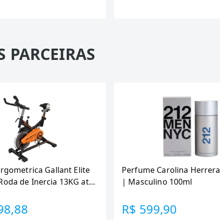
S PARCEIRAS
Ergometrica Gallant Elite
Perfume Carolina Herrera
Roda de Inercia 13KG ate
| Masculino 100ml
canica GSB13HBTA-PT
98,88
R$ 599,90