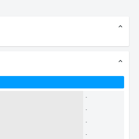
-
-
-
-