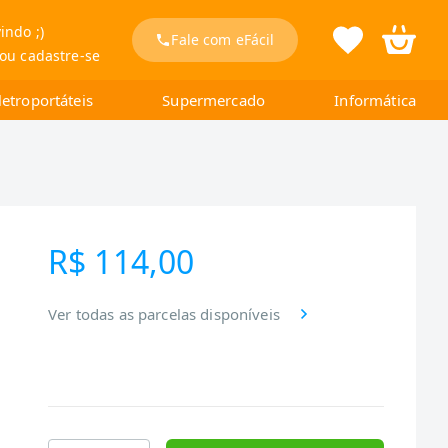
indo ;)
Fale com eFácil
 ou cadastre-se
letroportáteis
Supermercado
Informática
R$ 114,00
Ver todas as parcelas disponíveis