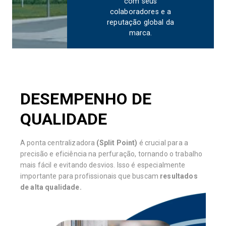
com seus
colaboradores e a
reputação global da
marca.
DESEMPENHO DE
QUALIDADE
A ponta centralizadora
(Split Point)
é crucial para a
precisão e eficiência na perfuração, tornando o trabalho
mais fácil e evitando desvios. Isso é especialmente
importante para profissionais que buscam
resultados
de alta qualidade.