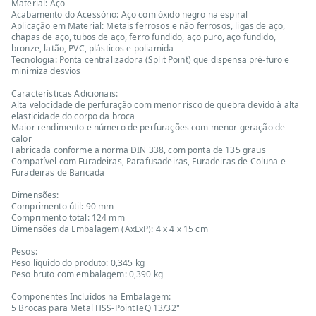
Material: Aço
Acabamento do Acessório: Aço com óxido negro na espiral
Aplicação em Material: Metais ferrosos e não ferrosos, ligas de aço,
chapas de aço, tubos de aço, ferro fundido, aço puro, aço fundido,
bronze, latão, PVC, plásticos e poliamida
Tecnologia: Ponta centralizadora (Split Point) que dispensa pré-furo e
minimiza desvios
Características Adicionais:
Alta velocidade de perfuração com menor risco de quebra devido à alta
elasticidade do corpo da broca
Maior rendimento e número de perfurações com menor geração de
calor
Fabricada conforme a norma DIN 338, com ponta de 135 graus
Compatível com Furadeiras, Parafusadeiras, Furadeiras de Coluna e
Furadeiras de Bancada
Dimensões:
Comprimento útil: 90 mm
Comprimento total: 124 mm
Dimensões da Embalagem (AxLxP): 4 x 4 x 15 cm
Pesos:
Peso líquido do produto: 0,345 kg
Peso bruto com embalagem: 0,390 kg
Componentes Incluídos na Embalagem:
5 Brocas para Metal HSS-PointTeQ 13/32"