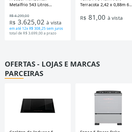
Metalfrio 543 Litros
Terracota 2,42 x 0,88m 6
DA550IF - Dupla Ação,
Ondas
81,00
R$ 4.299,00
Tecnologia Inverter, Branco,
R$
à vista
3.625,02
R$
à vista
Bivolt
em até
12x R$ 308,25
sem juros
total de R$ 3.699,00 a prazo
OFERTAS - LOJAS E MARCAS
PARCEIRAS