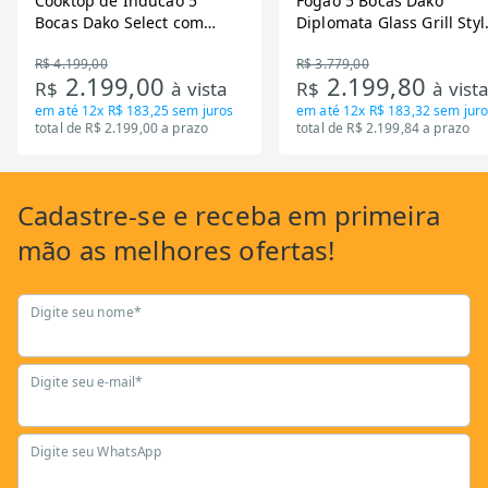
Cooktop de Inducao 5
Fogao 5 Bocas Dako
Bocas Dako Select com
Diplomata Glass Grill Styl
Zona Flexivel 220V
Timer Bivolt
R$ 4.199,00
R$ 3.779,00
2.199,00
2.199,80
R$
à vista
R$
à vist
em até
12x R$ 183,25
sem juros
em até
12x R$ 183,32
sem juro
total de R$ 2.199,00 a prazo
total de R$ 2.199,84 a prazo
Cadastre-se
e receba em primeira
mão as
melhores ofertas!
Digite seu nome*
Digite seu e-mail*
Digite seu WhatsApp