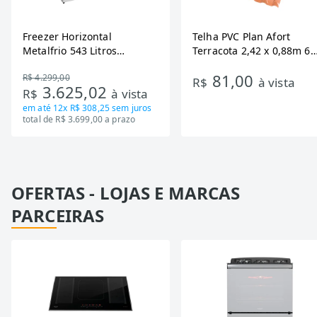
Freezer Horizontal
Telha PVC Plan Afort
Metalfrio 543 Litros
Terracota 2,42 x 0,88m 6
DA550IF - Dupla Ação,
Ondas
81,00
R$ 4.299,00
Tecnologia Inverter, Branco,
R$
à vista
3.625,02
R$
à vista
Bivolt
em até
12x R$ 308,25
sem juros
total de R$ 3.699,00 a prazo
OFERTAS - LOJAS E MARCAS
PARCEIRAS