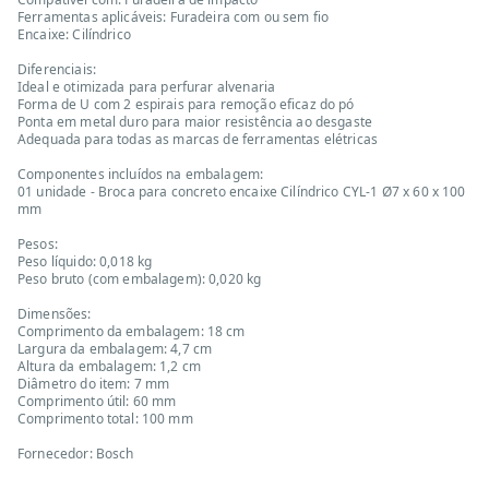
Ferramentas aplicáveis: Furadeira com ou sem fio
Encaixe: Cilíndrico
Diferenciais:
Ideal e otimizada para perfurar alvenaria
Forma de U com 2 espirais para remoção eficaz do pó
Ponta em metal duro para maior resistência ao desgaste
Adequada para todas as marcas de ferramentas elétricas
Componentes incluídos na embalagem:
01 unidade - Broca para concreto encaixe Cilíndrico CYL-1 Ø7 x 60 x 100
mm
Pesos:
Peso líquido: 0,018 kg
Peso bruto (com embalagem): 0,020 kg
Dimensões:
Comprimento da embalagem: 18 cm
Largura da embalagem: 4,7 cm
Altura da embalagem: 1,2 cm
Diâmetro do item: 7 mm
Comprimento útil: 60 mm
Comprimento total: 100 mm
Fornecedor: Bosch