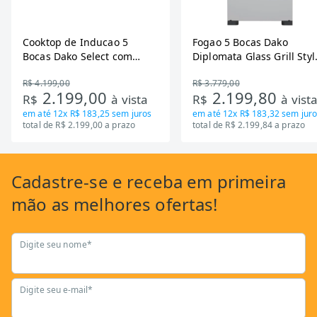
Cooktop de Inducao 5
Fogao 5 Bocas Dako
Bocas Dako Select com
Diplomata Glass Grill Styl
Zona Flexivel 220V
Timer Bivolt
R$ 4.199,00
R$ 3.779,00
2.199,00
2.199,80
R$
à vista
R$
à vist
em até
12x R$ 183,25
sem juros
em até
12x R$ 183,32
sem juro
total de R$ 2.199,00 a prazo
total de R$ 2.199,84 a prazo
Cadastre-se
e receba em primeira
mão as
melhores ofertas!
Digite seu nome*
Digite seu e-mail*