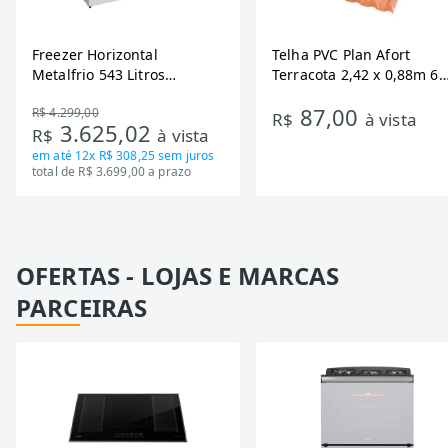
Freezer Horizontal
Telha PVC Plan Afort
Metalfrio 543 Litros
Terracota 2,42 x 0,88m 6
DA550IF - Dupla Ação,
Ondas
87,00
R$ 4.299,00
Tecnologia Inverter, Branco,
R$
à vista
3.625,02
R$
à vista
Bivolt
em até
12x R$ 308,25
sem juros
total de R$ 3.699,00 a prazo
OFERTAS - LOJAS E MARCAS
PARCEIRAS