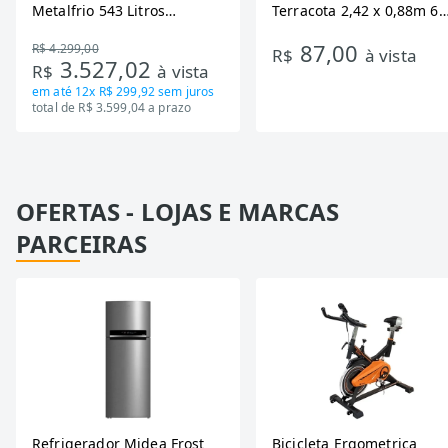
Metalfrio 543 Litros
Terracota 2,42 x 0,88m 6
DA550IF - Dupla Ação,
Ondas
87,00
R$ 4.299,00
Tecnologia Inverter, Branco,
R$
à vista
3.527,02
R$
à vista
Bivolt
em até
12x R$ 299,92
sem juros
total de R$ 3.599,04 a prazo
OFERTAS - LOJAS E MARCAS
PARCEIRAS
Refrigerador Midea Frost
Bicicleta Ergometrica