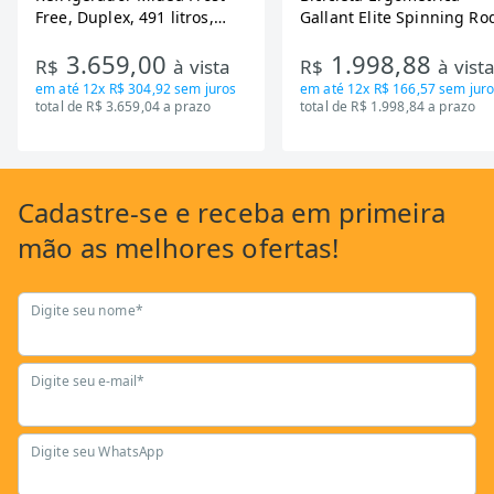
Free, Duplex, 491 litros,
Gallant Elite Spinning Ro
Inverter, Inox e Bivolt (MD-
de Inercia 13KG ate 110K
3.659,00
1.998,88
RT650EVK463)
Mecanica GSB13HBTA-PT
R$
à vista
R$
à vist
em até
12x R$ 304,92
sem juros
em até
12x R$ 166,57
sem juro
total de R$ 3.659,04 a prazo
total de R$ 1.998,84 a prazo
Cadastre-se
e receba em primeira
mão as
melhores ofertas!
Digite seu nome*
Digite seu e-mail*
Digite seu WhatsApp