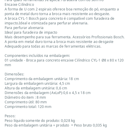
Encaixe Cilíndrico
A forma de U com 2 espirais oferece boa remoção do pó, enquanto a
ponta de metal duro torna a broca mais resistente ao desgaste.
A broca CYL-1 Bosch para concreto é compatível com furadeira de
impacto.Ideal e otimizada para perfurar alvenaria.
Para perfurar alvenaria
Ideal para furadeira de impacto
Mais desempenho para sua ferramenta. Acessórios Profissionais Bosch.
A ponta em metal duro torna a broca mais resistente ao desgaste
Adequado para todas as marcas de ferramentas elétricas.
Componentes incluídos na embalagem:
01 unidade - Broca para concreto encaixe Cilíndrico CYL-1 Ø8 x 80 x 120
mm
Dimensões:
Comprimento da embalagem unitária: 18 cm
Largura da embalagem unitária: 4,5 cm
Altura da embalagem unitária: 0,6 cm
Dimensões da embalagem (AxLxP):0,6 x 4,5 x 18 cm
Diâmetro do item : 8 mm
Comprimento útil: 80 mm
Comprimento total: 120 mm
Pesos:
Peso líquido somente do produto: 0,028 kg
Peso da embalagem unitária + produto = Peso bruto 0,035 kg