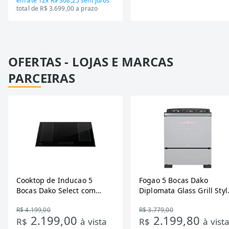
em até
12x R$ 308,25
sem juros
total de R$ 3.699,00 a prazo
OFERTAS - LOJAS E MARCAS
PARCEIRAS
Cooktop de Inducao 5
Fogao 5 Bocas Dako
Bocas Dako Select com
Diplomata Glass Grill Styl
Zona Flexivel 220V
Timer Bivolt
R$ 4.199,00
R$ 3.779,00
2.199,00
2.199,80
R$
à vista
R$
à vist