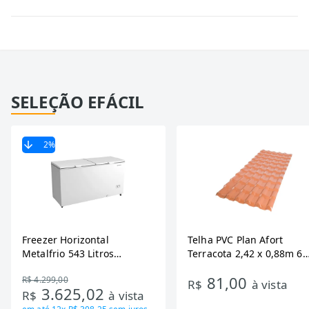
SELEÇÃO EFÁCIL
2
%
Freezer Horizontal
Telha PVC Plan Afort
Metalfrio 543 Litros
Terracota 2,42 x 0,88m 6
DA550IF - Dupla Ação,
Ondas
81,00
R$ 4.299,00
Tecnologia Inverter, Branco,
R$
à vista
3.625,02
R$
à vista
Bivolt