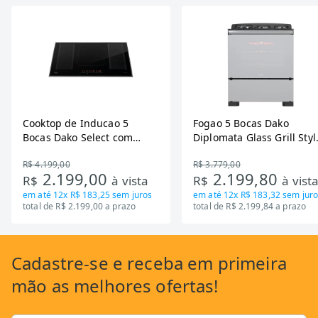
Cooktop de Inducao 5
Fogao 5 Bocas Dako
Bocas Dako Select com
Diplomata Glass Grill Styl
Zona Flexivel 220V
Timer Bivolt
R$ 4.199,00
R$ 3.779,00
2.199,00
2.199,80
R$
à vista
R$
à vist
em até
12x R$ 183,25
sem juros
em até
12x R$ 183,32
sem juro
total de R$ 2.199,00 a prazo
total de R$ 2.199,84 a prazo
Cadastre-se
e receba em primeira
mão as
melhores ofertas!