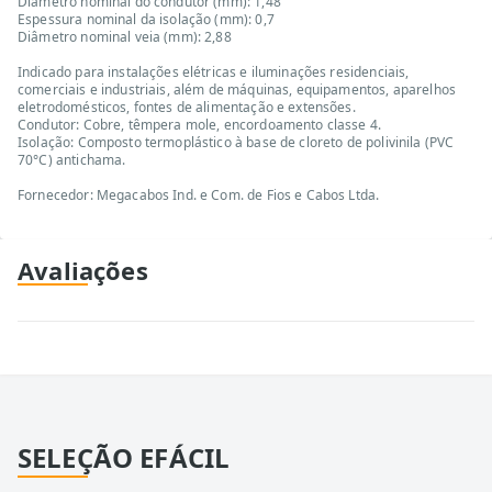
Diâmetro nominal do condutor (mm): 1,48
Espessura nominal da isolação (mm): 0,7
Diâmetro nominal veia (mm): 2,88
Indicado para instalações elétricas e iluminações residenciais,
comerciais e industriais, além de máquinas, equipamentos, aparelhos
eletrodomésticos, fontes de alimentação e extensões.
Condutor: Cobre, têmpera mole, encordoamento classe 4.
Isolação: Composto termoplástico à base de cloreto de polivinila (PVC
70°C) antichama.
Fornecedor: Megacabos Ind. e Com. de Fios e Cabos Ltda.
Avaliações
SELEÇÃO EFÁCIL