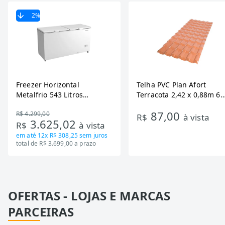
2
%
Freezer Horizontal
Telha PVC Plan Afort
Metalfrio 543 Litros
Terracota 2,42 x 0,88m 6
DA550IF - Dupla Ação,
Ondas
87,00
R$ 4.299,00
Tecnologia Inverter, Branco,
R$
à vista
3.625,02
R$
à vista
Bivolt
em até
12x R$ 308,25
sem juros
total de R$ 3.699,00 a prazo
OFERTAS - LOJAS E MARCAS
PARCEIRAS