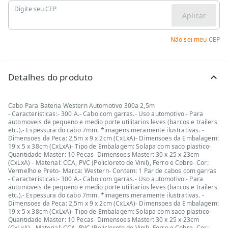
Digite seu CEP
Aplicar
Não sei meu CEP
Detalhes do produto
Cabo Para Bateria Western Automotivo 300a 2,5m
- Caracteristicas:- 300 A.- Cabo com garras.- Uso automotivo.- Para
automoveis de pequeno e medio porte utilitarios leves (barcos e trailers
etc.).- Espessura do cabo 7mm. *imagens meramente ilustrativas. -
Dimensoes da Peca: 2,5m x 9 x 2cm (CxLxA)- Dimensoes da Embalagem:
19 x 5 x 38cm (CxLxA)- Tipo de Embalagem: Solapa com saco plastico-
Quantidade Master: 10 Pecas- Dimensoes Master: 30 x 25 x 23cm
(CxLxA) - Material: CCA, PVC (Policloreto de Vinil), Ferro e Cobre- Cor:
Vermelho e Preto- Marca: Western- Contem: 1 Par de cabos com garras
- Caracteristicas:- 300 A.- Cabo com garras.- Uso automotivo.- Para
automoveis de pequeno e medio porte utilitarios leves (barcos e trailers
etc.).- Espessura do cabo 7mm. *imagens meramente ilustrativas. -
Dimensoes da Peca: 2,5m x 9 x 2cm (CxLxA)- Dimensoes da Embalagem:
19 x 5 x 38cm (CxLxA)- Tipo de Embalagem: Solapa com saco plastico-
Quantidade Master: 10 Pecas- Dimensoes Master: 30 x 25 x 23cm
(CxLxA) - Material: CCA, PVC (Policloreto de Vinil), Ferro e Cobre- Cor: