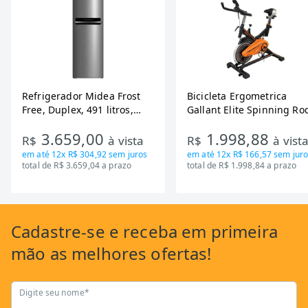
Refrigerador Midea Frost
Bicicleta Ergometrica
Free, Duplex, 491 litros,
Gallant Elite Spinning Ro
Inverter, Inox e Bivolt (MD-
de Inercia 13KG ate 110K
3.659,00
1.998,88
RT650EVK463)
Mecanica GSB13HBTA-PT
R$
à vista
R$
à vist
em até
12x R$ 304,92
sem juros
em até
12x R$ 166,57
sem juro
total de R$ 3.659,04 a prazo
total de R$ 1.998,84 a prazo
Cadastre-se
e receba em primeira
mão as
melhores ofertas!
Digite seu nome*