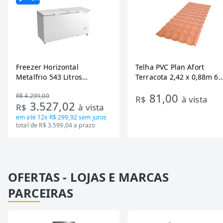
Freezer Horizontal
Telha PVC Plan Afort
Metalfrio 543 Litros
Terracota 2,42 x 0,88m 6
DA550IF - Dupla Ação,
Ondas
81,00
R$ 4.299,00
Tecnologia Inverter, Branco,
R$
à vista
3.527,02
R$
à vista
Bivolt
em até
12x R$ 299,92
sem juros
total de R$ 3.599,04 a prazo
OFERTAS - LOJAS E MARCAS
PARCEIRAS